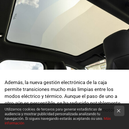
Además, la nueva gestión electrónica de la caja
permite transiciones mucho más limpias entre los
modos eléctrico y térmico. Aunque el paso de uno a
otro aún es perceptible, se ha reducido notablemente
Utilizamos cookies de terceros para generar estadísticas de
el salto entre fases. En definitiva, este nuevo motor
audiencia y mostrar publicidad personalizada analizando tu
transmite mayor refinamiento que antes.
navegación. Si sigues navegando estarás aceptando su uso.
Más
información