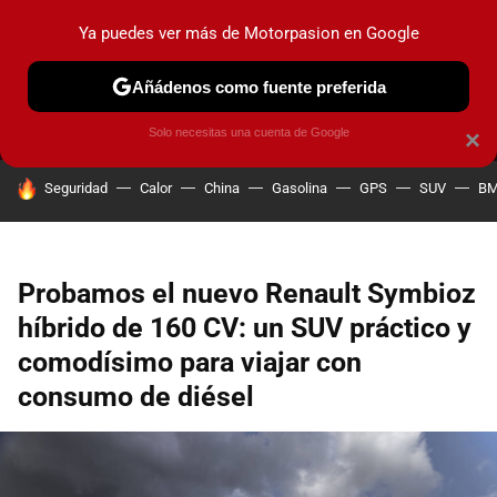
Ya puedes ver más de Motorpasion en Google
MENÚ
NUEVO
Añádenos como fuente preferida
PRUEBAS
COCHES ELÉCTRICOS
OBSERVATORIO
F1
Solo necesitas una cuenta de Google
×
HOY SE HABLA DE
Seguridad
Calor
China
Gasolina
GPS
SUV
B
Probamos el nuevo Renault Symbioz
híbrido de 160 CV: un SUV práctico y
comodísimo para viajar con
consumo de diésel