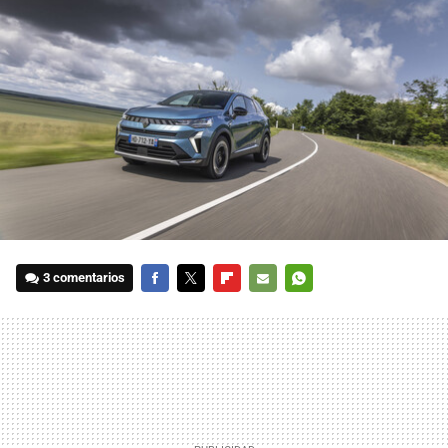
3 comentarios
FACEBOOK
TWITTER
FLIPBOARD
E-
WHATSAPP
MAIL