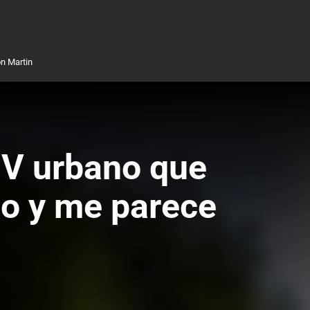
n Martin
UV urbano que
co y me parece