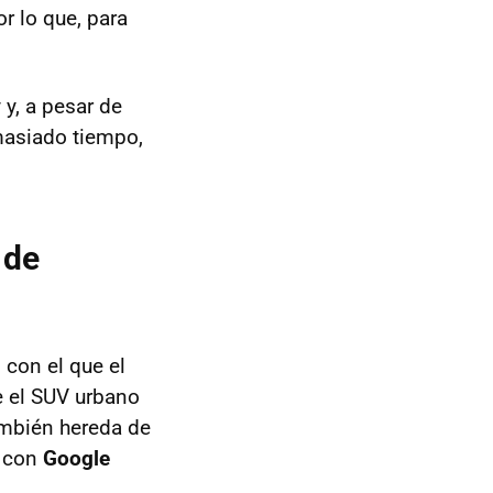
r lo que, para
 y, a pesar de
masiado tiempo,
 de
 con el que el
e el SUV urbano
ambién hereda de
k con
Google