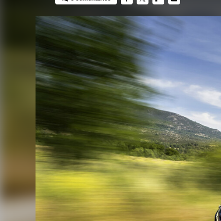
FACEBOOK
TWITTER
FLIPBOARD
E-
MAIL