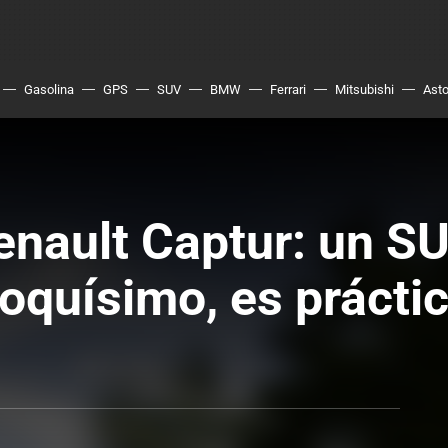
Gasolina
GPS
SUV
BMW
Ferrari
Mitsubishi
Asto
enault Captur: un S
oquísimo, es prácti