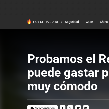
HOY SE HABLA DE
Seguridad
Calor
China
Probamos el R
puede gastar p
muy cómodo
3 comentarios