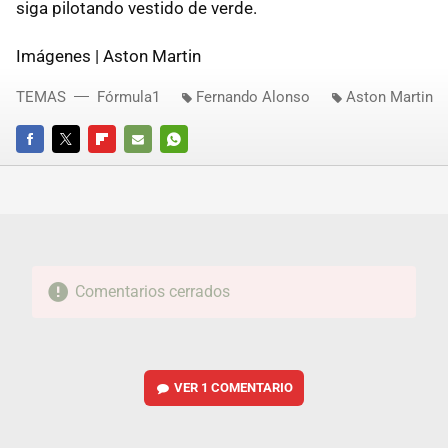
siga pilotando vestido de verde.
Imágenes | Aston Martin
TEMAS
Fórmula1
Fernando Alonso
Aston Martin
FACEBOOK
TWITTER
FLIPBOARD
E-
WHATSAPP
MAIL
Comentarios cerrados
VER
1 COMENTARIO