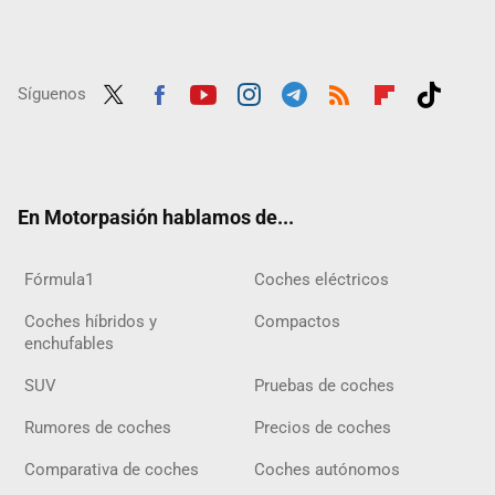
Síguenos
Twit
Fac
Yout
Inst
Tele
RSS
Flip
Tikt
ter
ebo
ube
agra
gra
boar
ok
ok
m
m
d
En Motorpasión hablamos de...
Fórmula1
Coches eléctricos
Coches híbridos y
Compactos
enchufables
SUV
Pruebas de coches
Rumores de coches
Precios de coches
Comparativa de coches
Coches autónomos