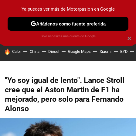
Ya puedes ver más de Motorpasion en Google
PRUEBAS
COCHES ELÉCTRICOS
OBSERVATORIO
F1
Añádenos como fuente preferida
Solo necesitas una cuenta de Google
×
HOY SE HABLA DE
Calor
China
Diésel
Google Maps
Xiaomi
BYD
"Yo soy igual de lento". Lance Stroll
cree que el Aston Martin de F1 ha
mejorado, pero solo para Fernando
Alonso