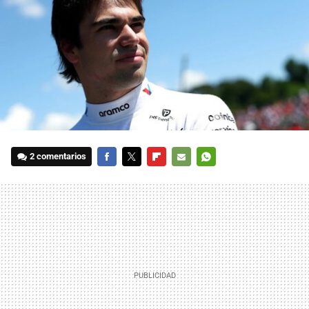
2 comentarios
FACEBOOK
TWITTER
FLIPBOARD
E-
WHATSAPP
MAIL