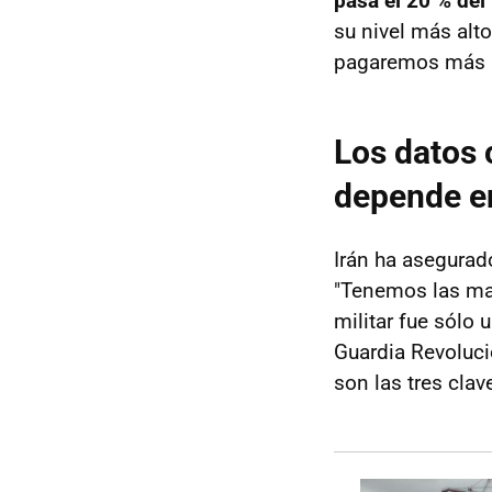
pasa el 20 % del
su nivel más alt
pagaremos más po
Los datos 
depende e
Irán ha asegura
"Tenemos las man
militar fue sólo 
Guardia Revoluci
son las tres clav