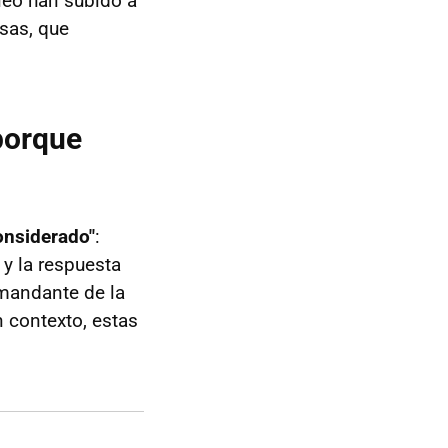
óleo han subido a
osas, que
porque
onsiderado"
:
y la respuesta
mandante de la
n contexto, estas