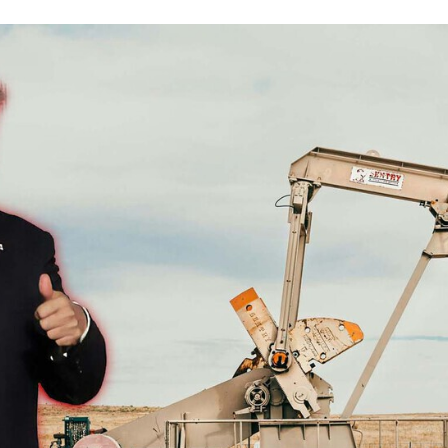
ACEBOOK
TWITTER
FLIPBOARD
E-
MAIL