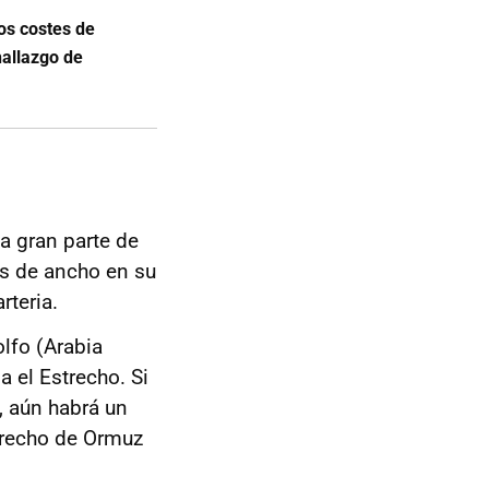
los costes de
hallazgo de
a gran parte de
os de ancho en su
rteria.
lfo (Arabia
a el Estrecho. Si
n, aún habrá un
trecho de Ormuz