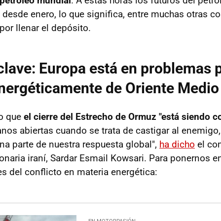
 petróleo mundial
. A estas horas los futuros del petr
o desde enero, lo que significa, entre muchas otras c
r llenar el depósito.
clave: Europa está en problemas 
nergéticamente de Oriente Medio
do que
el cierre del Estrecho de Ormuz "está siendo c
os abiertas cuando se trata de castigar al enemigo, 
una parte de nuestra respuesta global",
ha dicho
el co
onaria iraní, Sardar Esmail Kowsari. Para ponernos e
es del conflicto en materia energética: