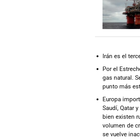
Irán es el ter
Por el Estrec
gas natural. S
punto más estr
Europa import
Saudí, Qatar y
bien existen r
volumen de cr
se vuelve inac