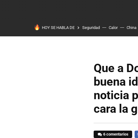
HOY SE HABLA DE
Seguridad
Calor
China
Que a Do
buena i
noticia 
cara la 
6 comentarios