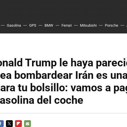
Gasolina
GPS
BMW
Ferrari
Mitsubishi
Porsche
nald Trump le haya parec
dea bombardear Irán es un
para tu bolsillo: vamos a p
gasolina del coche