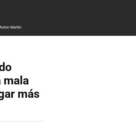
Aston Martin
ido
a mala
agar más