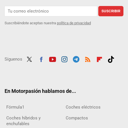
SUSCRIBIR
Suscribiéndote aceptas nuestra
política de privacidad
Síguenos
Twit
Fac
Yout
Inst
Tele
RSS
Flip
Tikt
ter
ebo
ube
agra
gra
boar
ok
ok
m
m
d
En Motorpasión hablamos de...
Fórmula1
Coches eléctricos
Coches híbridos y
Compactos
enchufables