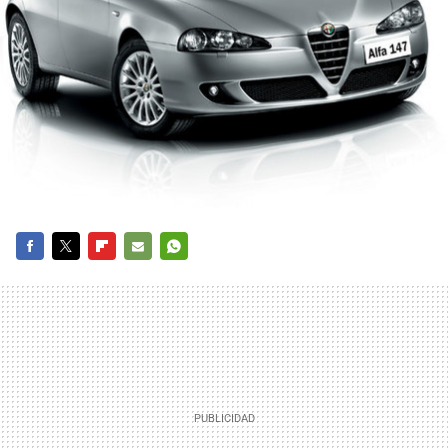
FACEBOOK
TWITTER
FLIPBOARD
E-
WHATSAPP
MAIL