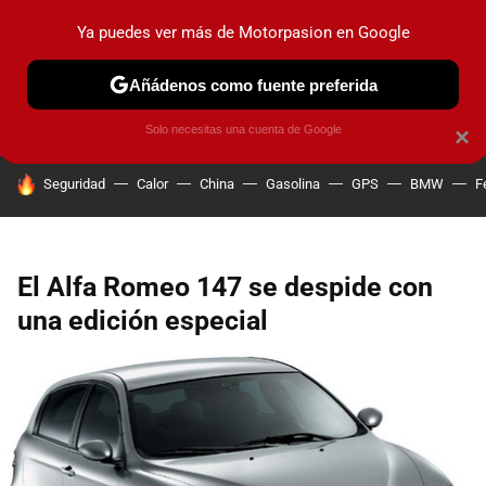
Ya puedes ver más de Motorpasion en Google
PRUEBAS
COCHES ELÉCTRICOS
OBSERVATORIO
F1
Añádenos como fuente preferida
Solo necesitas una cuenta de Google
×
HOY SE HABLA DE
Seguridad
Calor
China
Gasolina
GPS
BMW
F
El Alfa Romeo 147 se despide con
una edición especial