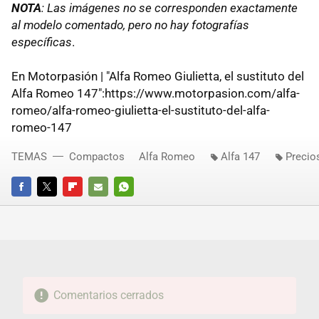
NOTA
: Las imágenes no se corresponden exactamente
al modelo comentado, pero no hay fotografías
específicas
.
En Motorpasión | "Alfa Romeo Giulietta, el sustituto del
Alfa Romeo 147":https://www.motorpasion.com/alfa-
romeo/alfa-romeo-giulietta-el-sustituto-del-alfa-
romeo-147
TEMAS
Compactos
Alfa Romeo
Alfa 147
Precio
FACEBOOK
TWITTER
FLIPBOARD
E-
WHATSAPP
MAIL
Comentarios cerrados