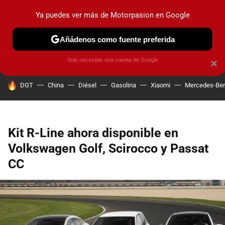
Ya puedes ver más de Motorpasion en Google
PRUEBAS
COCHES ELÉCTRICOS
OBSERVATORIO
F1
Añádenos como fuente preferida
Solo necesitas una cuenta de Google
×
HOY SE HABLA DE
DGT
China
Diésel
Gasolina
Xiaomi
Mercedes-Be
Kit R-Line ahora disponible en
Volkswagen Golf, Scirocco y Passat
CC