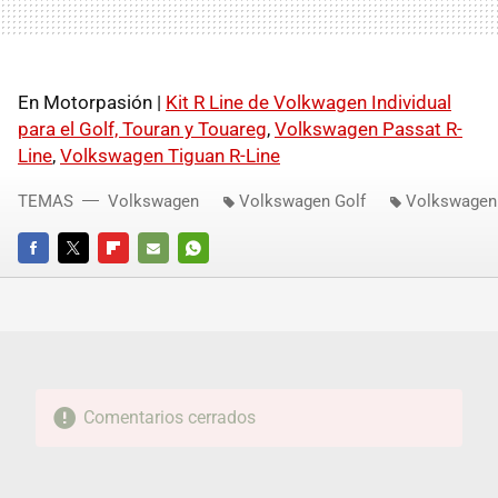
En Motorpasión |
Kit R Line de Volkwagen Individual
para el Golf, Touran y Touareg
,
Volkswagen Passat R-
Line
,
Volkswagen Tiguan R-Line
TEMAS
Volkswagen
Volkswagen Golf
Volkswagen
FACEBOOK
TWITTER
FLIPBOARD
E-
WHATSAPP
MAIL
Comentarios cerrados