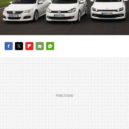
FACEBOOK
TWITTER
FLIPBOARD
E-
WHATSAPP
MAIL