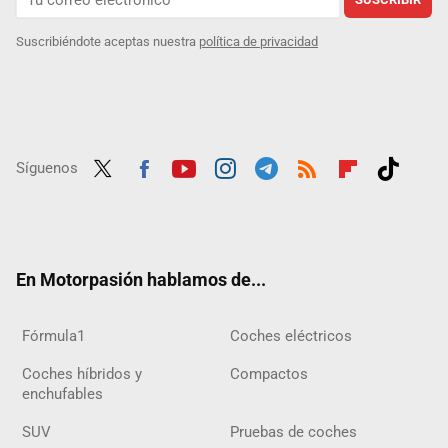
Suscribiéndote aceptas nuestra
política de privacidad
Síguenos
Twit
Fac
Yout
Inst
Tele
RSS
Flip
Tikt
ter
ebo
ube
agra
gra
boar
ok
ok
m
m
d
En Motorpasión hablamos de...
Fórmula1
Coches eléctricos
Coches híbridos y
Compactos
enchufables
SUV
Pruebas de coches