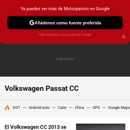
Ya puedes ver más de Motorpasion en Google
PRUEBAS
COCHES ELÉCTRICOS
OBSERVATORIO
F1
Añádenos como fuente preferida
Solo necesitas una cuenta de Google
×
Volkswagen Passat CC
HOY SE HABLA DE
DGT
Android Auto
Calor
China
GPS
Google Maps
El Volkswagen CC 2013 se