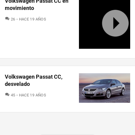
Volkswagen Passat CC en
movimiento
COMENTARIOS
26
HACE 19 AÑOS
Volkswagen Passat CC,
desvelado
COMENTARIOS
45
HACE 19 AÑOS