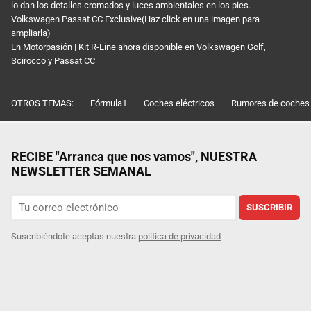
lo dan los detalles cromados y luces ambientales en los pies.
Volkswagen Passat CC Exclusive(Haz click en una imagen para
ampliarla)
En Motorpasión |
Kit R-Line ahora disponible en Volkswagen Golf,
Scirocco y Passat CC
OTROS TEMAS:
Fórmula1
Coches eléctricos
Rumores de coches
RECIBE "Arranca que nos vamos", NUESTRA
NEWSLETTER SEMANAL
SUSCRIBIR
Suscribiéndote aceptas nuestra
política de privacidad