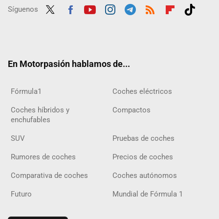
Síguenos
Twit
Fac
Yout
Inst
Tele
RSS
Flip
Tikt
ter
ebo
ube
agra
gra
boar
ok
ok
m
m
d
En Motorpasión hablamos de...
Fórmula1
Coches eléctricos
Coches híbridos y
Compactos
enchufables
SUV
Pruebas de coches
Rumores de coches
Precios de coches
Comparativa de coches
Coches autónomos
Futuro
Mundial de Fórmula 1