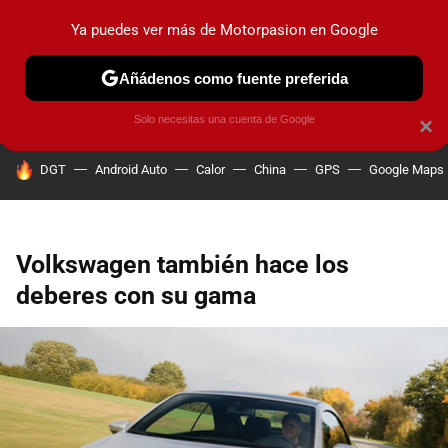
Ya puedes ver más de Motorpasion en Google
PRUEBAS
COCHES ELÉCTRICOS
OBSERVATORIO
F1
Añádenos como fuente preferida
Solo necesitas una cuenta de Google
×
HOY SE HABLA DE
DGT
Android Auto
Calor
China
GPS
Google Maps
Volkswagen también hace los
deberes con su gama