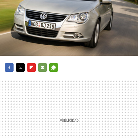
FACEBOOK
TWITTER
FLIPBOARD
E-
WHATSAPP
MAIL