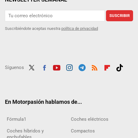
SUSCRIBIR
Suscribiéndote aceptas nuestra
política de privacidad
Síguenos
Twit
Fac
Yout
Inst
Tele
RSS
Flip
Tikt
ter
ebo
ube
agra
gra
boar
ok
ok
m
m
d
En Motorpasión hablamos de...
Fórmula1
Coches eléctricos
Coches híbridos y
Compactos
enchufables