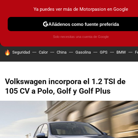
Ya puedes ver más de Motorpasion en Google
MENÚ
NUEVO
Añádenos como fuente preferida
PRUEBAS
COCHES ELÉCTRICOS
OBSERVATORIO
F1
Solo necesitas una cuenta de Google
HOY SE HABLA DE
Seguridad
Calor
China
Gasolina
GPS
BMW
F
Volkswagen incorpora el 1.2 TSI de
105 CV a Polo, Golf y Golf Plus