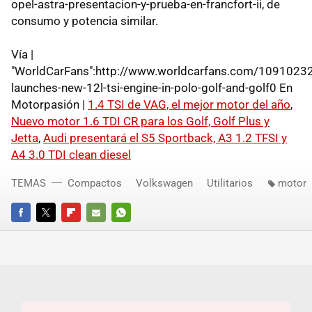
opel-astra-presentacion-y-prueba-en-francfort-ii, de
consumo y potencia similar.
Vía |
"WorldCarFans":http://www.worldcarfans.com/1091023
launches-new-12l-tsi-engine-in-polo-golf-and-golf0 En
Motorpasión |
1.4 TSI de VAG, el mejor motor del año
,
Nuevo motor 1.6 TDI CR para los Golf, Golf Plus y
Jetta
,
Audi presentará el S5 Sportback, A3 1.2 TFSI y
A4 3.0 TDI clean diesel
TEMAS
Compactos
Volkswagen
Utilitarios
motor
FACEBOOK
TWITTER
FLIPBOARD
E-
WHATSAPP
MAIL