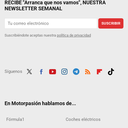
RECIBE "Arranca que nos vamos", NUESTRA
NEWSLETTER SEMANAL
SUSCRIBIR
Suscribiéndote aceptas nuestra
política de privacidad
Síguenos
Twit
Fac
Yout
Inst
Tele
RSS
Flip
Tikt
ter
ebo
ube
agra
gra
boar
ok
ok
m
m
d
En Motorpasión hablamos de...
Fórmula1
Coches eléctricos