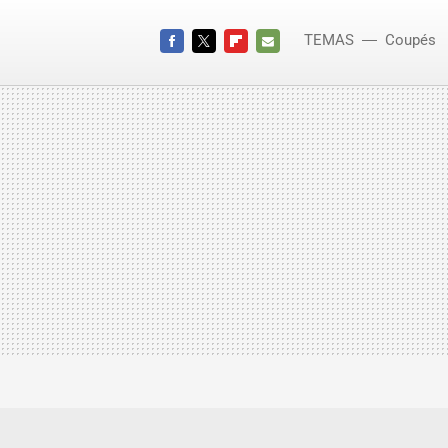
TEMAS
Coupés
FACEBOOK
TWITTER
FLIPBOARD
E-
MAIL