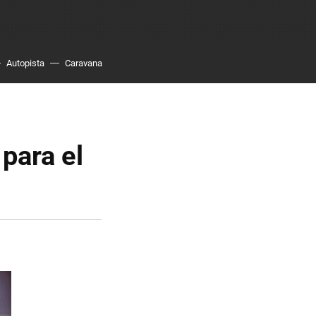
Autopista
Caravana
para el