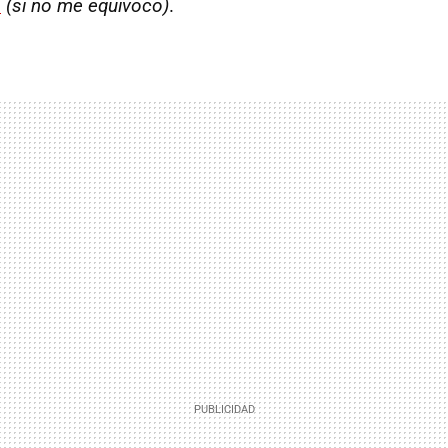
f
(si no me equivoco)
.