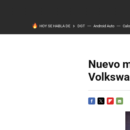
HOY SE HABLA DE
DGT
Android Auto
Calo
Nuevo m
Volkswa
FACEBOOK
TWITTER
FLIPBOARD
E-
MAIL