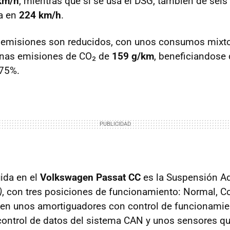
km/h
, mientras que si se usa el DSG, también de seis 
a en
224 km/h
.
emisiones son reducidos, con unos consumos mixto
nas emisiones de CO₂ de
159 g/km
, beneficiandose 
,75%.
uida en el
Volkswagen Passat CC
es la Suspensión Ad
)
, con tres posiciones de funcionamiento: Normal, Con
 en unos amortiguadores con control de funcionamie
ontrol de datos del sistema CAN y unos sensores qu