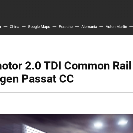
r
China
Google Maps
Porsche
Alemania
Aston Martin
otor 2.0 TDI Common Rail 
gen Passat CC