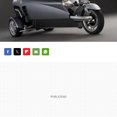
FACEBOOK
TWITTER
FLIPBOARD
E-
WHATSAPP
MAIL