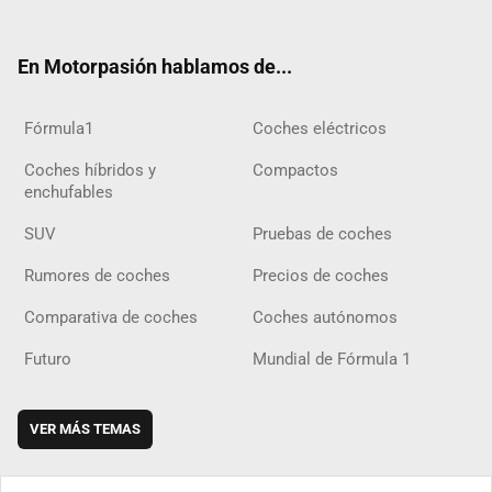
ter
ebo
ube
agra
gra
boar
ok
ok
m
m
d
En Motorpasión hablamos de...
Fórmula1
Coches eléctricos
Coches híbridos y
Compactos
enchufables
SUV
Pruebas de coches
Rumores de coches
Precios de coches
Comparativa de coches
Coches autónomos
Futuro
Mundial de Fórmula 1
VER MÁS TEMAS