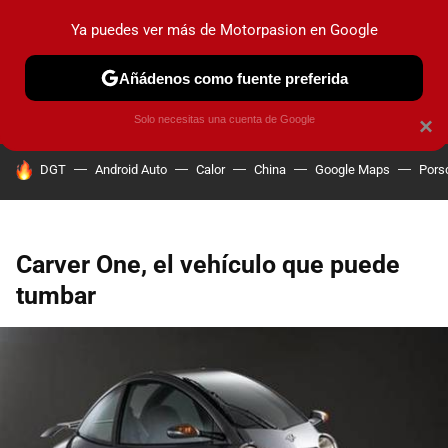
Ya puedes ver más de Motorpasion en Google
PRUEBAS
COCHES ELÉCTRICOS
OBSERVATORIO
F1
Añádenos como fuente preferida
Solo necesitas una cuenta de Google
×
HOY SE HABLA DE
DGT
Android Auto
Calor
China
Google Maps
Pors
Carver One, el vehículo que puede
tumbar