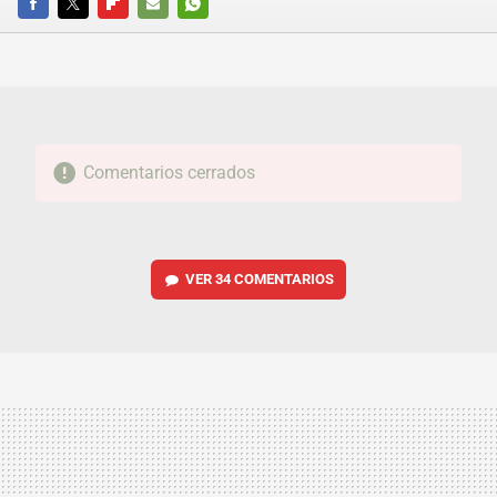
FACEBOOK
TWITTER
FLIPBOARD
E-
WHATSAPP
MAIL
Comentarios cerrados
VER
34 COMENTARIOS