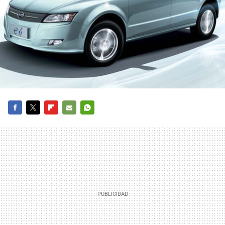
FACEBOOK
TWITTER
FLIPBOARD
E-
WHATSAPP
MAIL