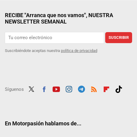
RECIBE "Arranca que nos vamos", NUESTRA
NEWSLETTER SEMANAL
SUSCRIBIR
Suscribiéndote aceptas nuestra
política de privacidad
Síguenos
Twit
Fac
Yout
Inst
Tele
RSS
Flip
Tikt
ter
ebo
ube
agra
gra
boar
ok
ok
m
m
d
En Motorpasión hablamos de...