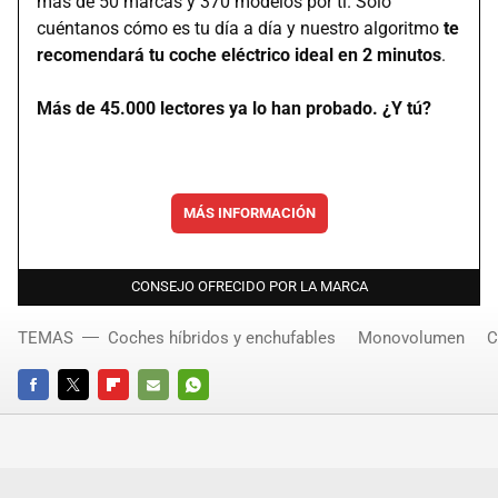
más de 50 marcas y 370 modelos por ti. Solo
cuéntanos cómo es tu día a día y nuestro algoritmo
te
recomendará tu coche eléctrico ideal en 2 minutos
.
Más de 45.000 lectores ya lo han probado. ¿Y tú?
MÁS INFORMACIÓN
CONSEJO OFRECIDO POR LA MARCA
TEMAS
Coches híbridos y enchufables
Monovolumen
C
FACEBOOK
TWITTER
FLIPBOARD
E-
WHATSAPP
MAIL