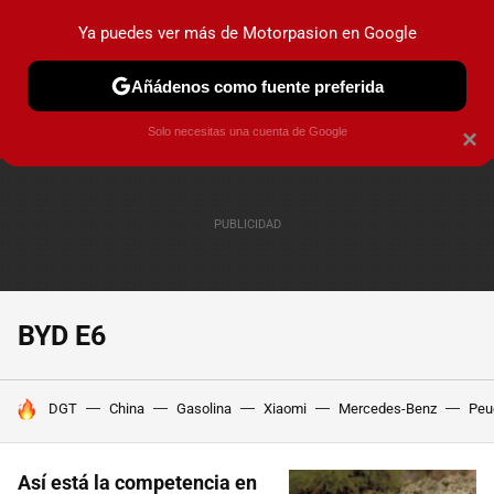
Ya puedes ver más de Motorpasion en Google
PRUEBAS
COCHES ELÉCTRICOS
OBSERVATORIO
F1
Añádenos como fuente preferida
Solo necesitas una cuenta de Google
×
BYD E6
HOY SE HABLA DE
DGT
China
Gasolina
Xiaomi
Mercedes-Benz
Peu
Así está la competencia en