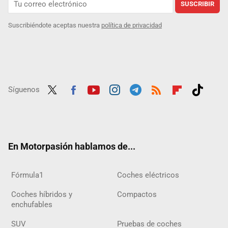
SUSCRIBIR
Suscribiéndote aceptas nuestra
política de privacidad
Síguenos
Twit
Fac
Yout
Inst
Tele
RSS
Flip
Tikt
ter
ebo
ube
agra
gra
boar
ok
ok
m
m
d
En Motorpasión hablamos de...
Fórmula1
Coches eléctricos
Coches híbridos y
Compactos
enchufables
SUV
Pruebas de coches