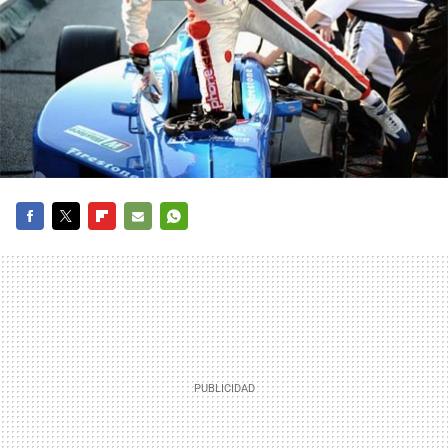
FACEBOOK
TWITTER
FLIPBOARD
E-
WHATSAPP
MAIL