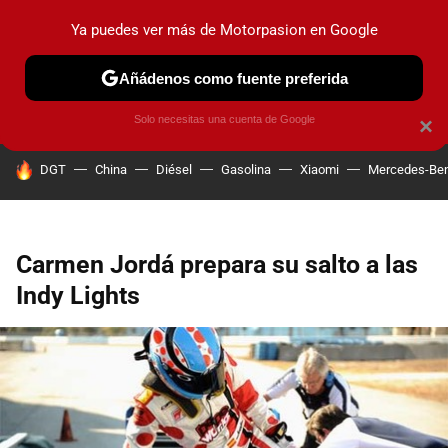
Ya puedes ver más de Motorpasion en Google
PRUEBAS
COCHES ELÉCTRICOS
OBSERVATORIO
F1
Añádenos como fuente preferida
Solo necesitas una cuenta de Google
×
HOY SE HABLA DE
DGT
China
Diésel
Gasolina
Xiaomi
Mercedes-Be
Carmen Jordá prepara su salto a las
Indy Lights