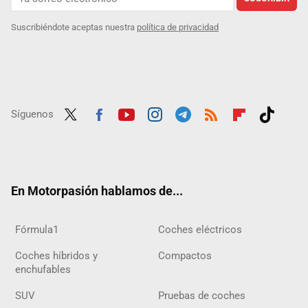
Suscribiéndote aceptas nuestra
política de privacidad
Síguenos
Twit
Fac
Yout
Inst
Tele
RSS
Flip
Tikt
ter
ebo
ube
agra
gra
boar
ok
ok
m
m
d
En Motorpasión hablamos de...
Fórmula1
Coches eléctricos
Coches híbridos y
Compactos
enchufables
SUV
Pruebas de coches