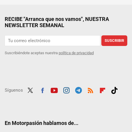
RECIBE "Arranca que nos vamos", NUESTRA
NEWSLETTER SEMANAL
SUSCRIBIR
Suscribiéndote aceptas nuestra
política de privacidad
Síguenos
Twit
Fac
Yout
Inst
Tele
RSS
Flip
Tikt
ter
ebo
ube
agra
gra
boar
ok
ok
m
m
d
En Motorpasión hablamos de...