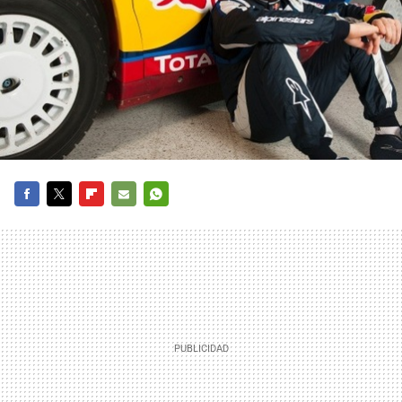
FACEBOOK
TWITTER
FLIPBOARD
E-
WHATSAPP
MAIL