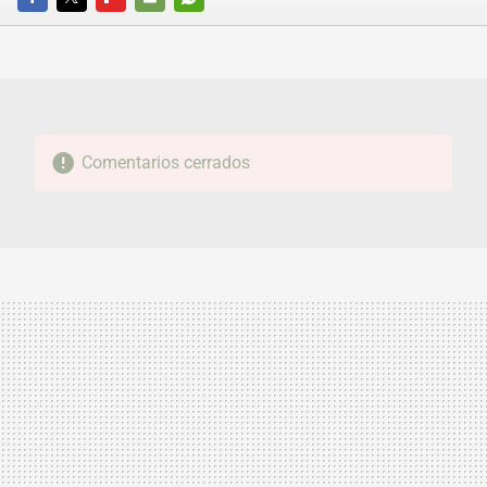
FACEBOOK
TWITTER
FLIPBOARD
E-
WHATSAPP
MAIL
Comentarios cerrados