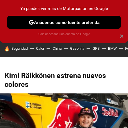
Ya puedes ver más de Motorpasion en Google
PRUEBAS
COCHES ELÉCTRICOS
OBSERVATORIO
F1
Añádenos como fuente preferida
Solo necesitas una cuenta de Google
×
HOY SE HABLA DE
Seguridad
Calor
China
Gasolina
GPS
BMW
F
Kimi Räikkönen estrena nuevos
colores