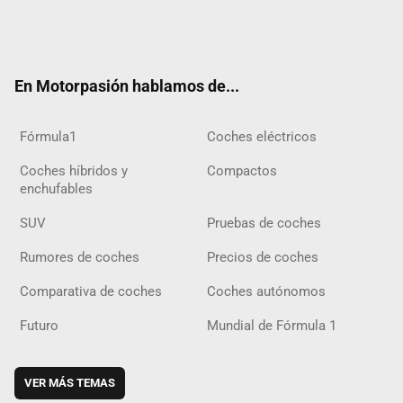
Twit
Fac
Yout
Inst
Tele
RSS
Flip
Tikt
ter
ebo
ube
agra
gra
boar
ok
ok
m
m
d
En Motorpasión hablamos de...
Fórmula1
Coches eléctricos
Coches híbridos y
Compactos
enchufables
SUV
Pruebas de coches
Rumores de coches
Precios de coches
Comparativa de coches
Coches autónomos
Futuro
Mundial de Fórmula 1
VER MÁS TEMAS