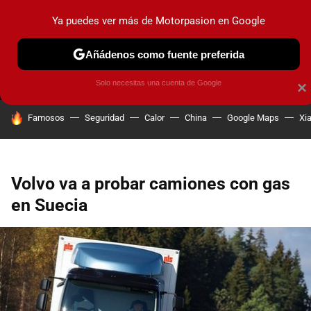
Ya puedes ver más de Motorpasion en Google
MENÚ
NUEVO
Añádenos como fuente preferida
PRUEBAS
COCHES ELÉCTRICOS
OBSERVATORIO
F1
Solo necesitas una cuenta de Google
×
HOY SE HABLA DE
Famosos
Seguridad
Calor
China
Google Maps
Xi
Volvo va a probar camiones con gas
en Suecia