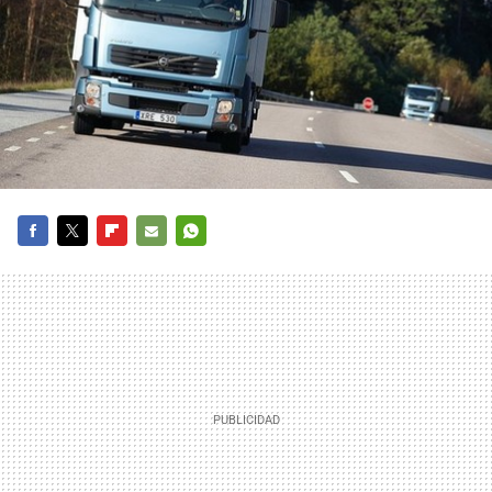
FACEBOOK
TWITTER
FLIPBOARD
E-
WHATSAPP
MAIL