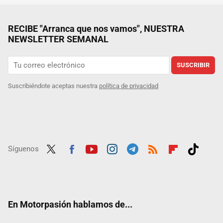
RECIBE "Arranca que nos vamos", NUESTRA
NEWSLETTER SEMANAL
SUSCRIBIR
Suscribiéndote aceptas nuestra
política de privacidad
Síguenos
Twit
Fac
Yout
Inst
Tele
RSS
Flip
Tikt
ter
ebo
ube
agra
gra
boar
ok
ok
m
m
d
En Motorpasión hablamos de...