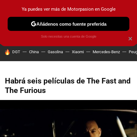
Ya puedes ver más de Motorpasion en Google
PRUEBAS
COCHES ELÉCTRICOS
OBSERVATORIO
F1
Añádenos como fuente preferida
Solo necesitas una cuenta de Google
×
HOY SE HABLA DE
DGT
China
Gasolina
Xiaomi
Mercedes-Benz
Peug
Habrá seis películas de The Fast and
The Furious