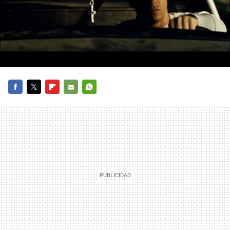
FACEBOOK
TWITTER
FLIPBOARD
E-
WHATSAPP
MAIL