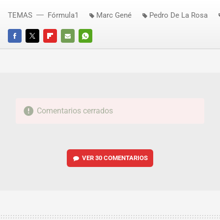
TEMAS
Fórmula1
Marc Gené
Pedro De La Rosa
FACEBOOK
TWITTER
FLIPBOARD
E-
WHATSAPP
MAIL
Comentarios cerrados
VER
30 COMENTARIOS