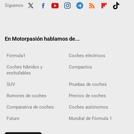
Síguenos
Twit
Fac
Yout
Inst
Tele
RSS
Flip
Tikt
ter
ebo
ube
agra
gra
boar
ok
ok
m
m
d
En Motorpasión hablamos de...
Fórmula1
Coches eléctricos
Coches híbridos y
Compactos
enchufables
SUV
Pruebas de coches
Rumores de coches
Precios de coches
Comparativa de coches
Coches autónomos
Futuro
Mundial de Fórmula 1