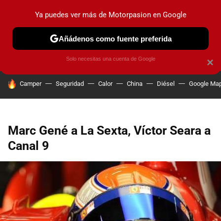
Ya puedes ver más de Motorpasion en Google
PRUEBAS
COCHES ELÉCTRICOS
OBSERVATORIO
F1
Añádenos como fuente preferida
Solo necesitas una cuenta de Google
×
HOY SE HABLA DE
Camper
Seguridad
Calor
China
Diésel
Google Ma
Marc Gené a La Sexta, Víctor Seara a
Canal 9