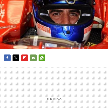
FACEBOOK
TWITTER
FLIPBOARD
E-
WHATSAPP
MAIL