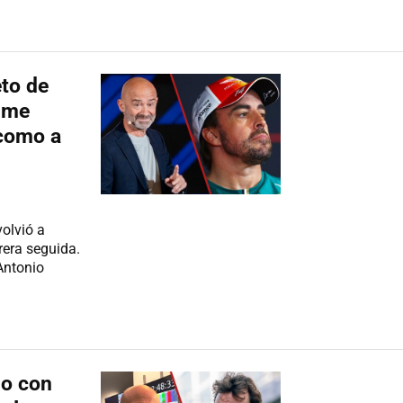
eto de
 me
 como a
olvió a
rera seguida.
Antonio
do con