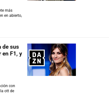
Mete más
n en abierto,
a de sus
r en F1, y
ación con
la ott de