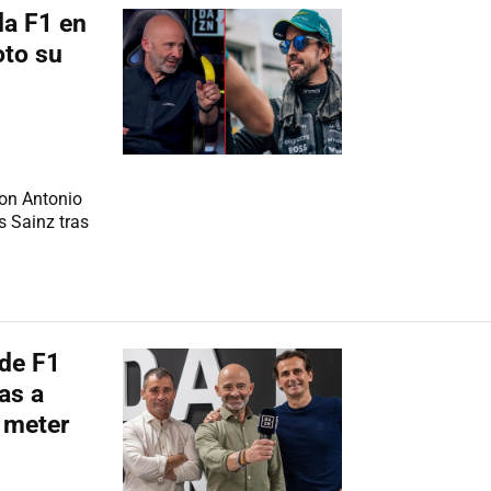
la F1 en
oto su
:
con Antonio
s Sainz tras
de F1
vas a
n meter