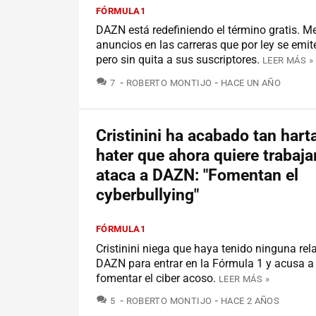
FÓRMULA1
DAZN está redefiniendo el término gratis. 
anuncios en las carreras que por ley se emite
pero sin quita a sus suscriptores.
LEER MÁS »
COMENTARIOS
7
ROBERTO MONTIJO
HACE UN AÑO
Cristinini ha acabado tan hart
hater que ahora quiere trabaja
ataca a DAZN: "Fomentan el
cyberbullying"
FÓRMULA1
Cristinini niega que haya tenido ninguna rel
DAZN para entrar en la Fórmula 1 y acusa a 
fomentar el ciber acoso.
LEER MÁS »
COMENTARIOS
5
ROBERTO MONTIJO
HACE 2 AÑOS