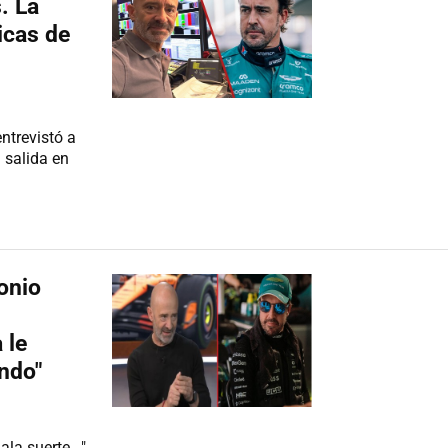
. La
ticas de
ntrevistó a
 salida en
onio
 le
ndo"
la suerte..."