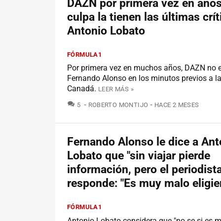
DAZN por primera vez en años
culpa la tienen las últimas crí
Antonio Lobato
FÓRMULA1
Por primera vez en muchos años, DAZN no e
Fernando Alonso en los minutos previos a la
Canadá.
LEER MÁS »
COMENTARIOS
5
ROBERTO MONTIJO
HACE 2 MESES
Fernando Alonso le dice a Ant
Lobato que "sin viajar pierde
información, pero el periodista
responde: "Es muy malo eligie
FÓRMULA1
Antonio Lobato considera que "no se si es ma