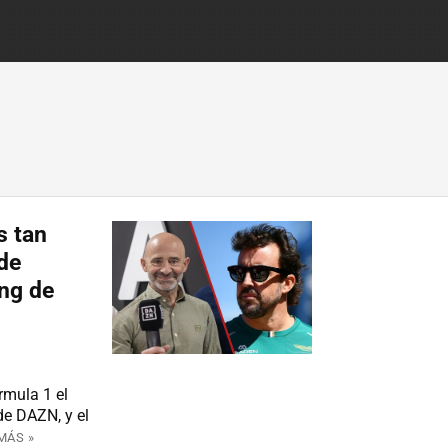
s tan
de
ing de
rmula 1 el
de DAZN, y el
MÁS »