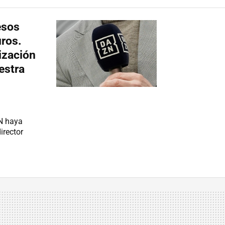
esos
uros.
ización
estra
N haya
irector