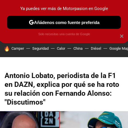
Ya puedes ver más de Motorpasion en Google
PRUEBAS
COCHES ELÉCTRICOS
OBSERVATORIO
F1
Añádenos como fuente preferida
Solo necesitas una cuenta de Google
×
HOY SE HABLA DE
Camper
Seguridad
Calor
China
Diésel
Google Ma
Antonio Lobato, periodista de la F1
en DAZN, explica por qué se ha roto
su relación con Fernando Alonso:
"Discutimos"