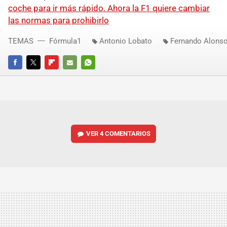
coche para ir más rápido. Ahora la F1 quiere cambiar
las normas para prohibirlo
TEMAS
Fórmula1
Antonio Lobato
Fernando Alons
FACEBOOK
TWITTER
FLIPBOARD
E-
WHATSAPP
MAIL
VER
4 COMENTARIOS