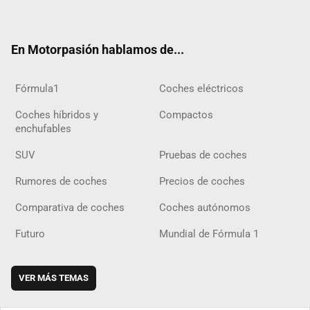
ter
ebo
ube
agra
gra
boar
ok
ok
m
m
d
En Motorpasión hablamos de...
Fórmula1
Coches eléctricos
Coches híbridos y
Compactos
enchufables
SUV
Pruebas de coches
Rumores de coches
Precios de coches
Comparativa de coches
Coches autónomos
Futuro
Mundial de Fórmula 1
VER MÁS TEMAS