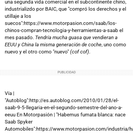
una segunda vida comercial en el subcontinente chino,
industrializdo por BAIC, que "compró los derechos y el
utillaje a los
suecos":https://www.motorpasion.com/saab/los-
chinos-compran-tecnologia-y-herramientas-a-saab el
mes pasado.
Tendría mucha guasa que vendieran a
EEUU y China la misma generación de coche
, uno como
nuevo y el otro como "nuevo"
(cof cof)
.
Vía |
"Autoblog":http://es.autoblog.com/2010/01/28/el-
saab-9-5-llegaria-en-el-segundo-semestre-del-ano-a-
eeuu En Motorpasión | "Habemus fumata blanca: nace
Saab Spyker
Automobiles":https://www.motorpasion.com/industria/