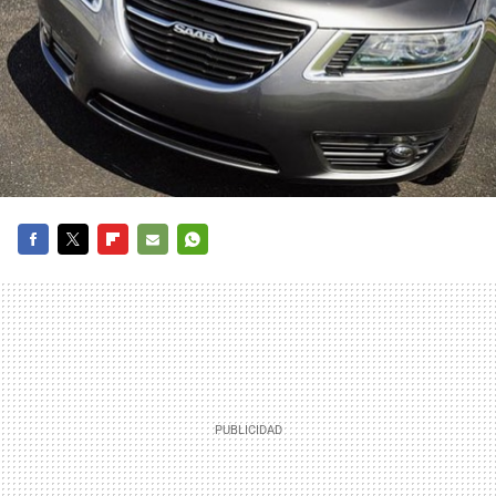
FACEBOOK
TWITTER
FLIPBOARD
E-
WHATSAPP
MAIL