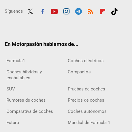
Síguenos
Twit
Fac
Yout
Inst
Tele
RSS
Flip
Tikt
ter
ebo
ube
agra
gra
boar
ok
ok
m
m
d
En Motorpasión hablamos de...
Fórmula1
Coches eléctricos
Coches híbridos y
Compactos
enchufables
SUV
Pruebas de coches
Rumores de coches
Precios de coches
Comparativa de coches
Coches autónomos
Futuro
Mundial de Fórmula 1