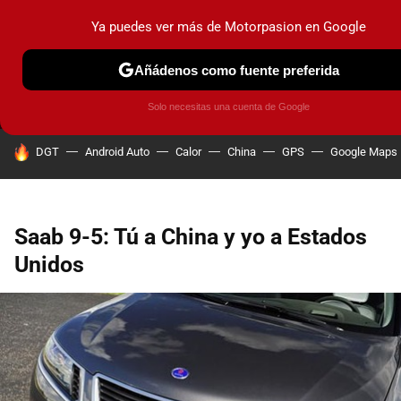
Ya puedes ver más de Motorpasion en Google
MENÚ
NUEVO
Añádenos como fuente preferida
PRUEBAS
COCHES ELÉCTRICOS
OBSERVATORIO
F1
Solo necesitas una cuenta de Google
HOY SE HABLA DE
DGT
Android Auto
Calor
China
GPS
Google Maps
Saab 9-5: Tú a China y yo a Estados
Unidos