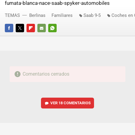
fumata-blanca-nace-saab-spyker-automobiles
TEMAS
Berlinas
Familiares
Saab 9-5
Coches en 
FACEBOOK
TWITTER
FLIPBOARD
E-
WHATSAPP
MAIL
Comentarios cerrados
VER
18 COMENTARIOS