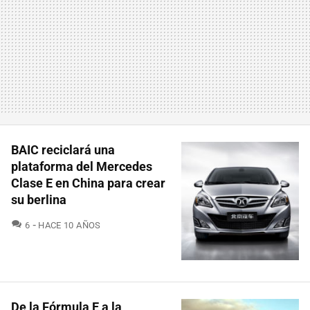
BAIC reciclará una
plataforma del Mercedes
Clase E en China para crear
su berlina
COMENTARIOS
6
HACE 10 AÑOS
De la Fórmula E a la