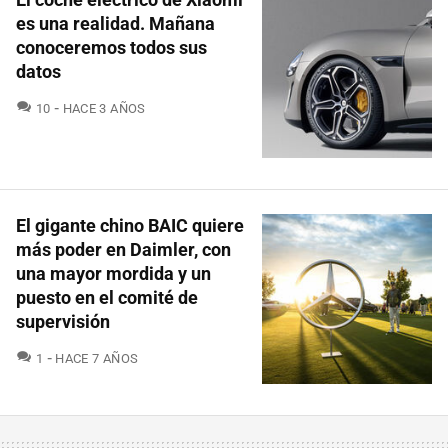
es una realidad. Mañana
conoceremos todos sus
datos
COMENTARIOS
10
HACE 3 AÑOS
El gigante chino BAIC quiere
más poder en Daimler, con
una mayor mordida y un
puesto en el comité de
supervisión
COMENTARIOS
1
HACE 7 AÑOS