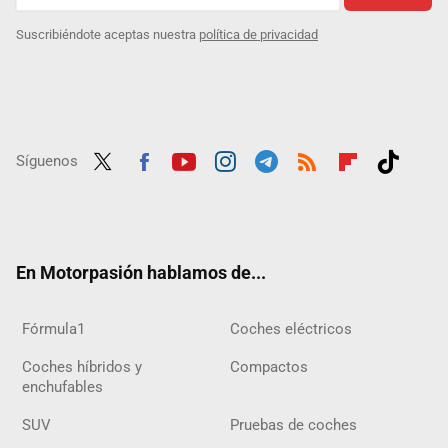
Suscribiéndote aceptas nuestra
política de privacidad
Síguenos
Twit
Fac
Yout
Inst
Tele
RSS
Flip
Tikt
ter
ebo
ube
agra
gra
boar
ok
ok
m
m
d
En Motorpasión hablamos de...
Fórmula1
Coches eléctricos
Coches híbridos y
Compactos
enchufables
SUV
Pruebas de coches