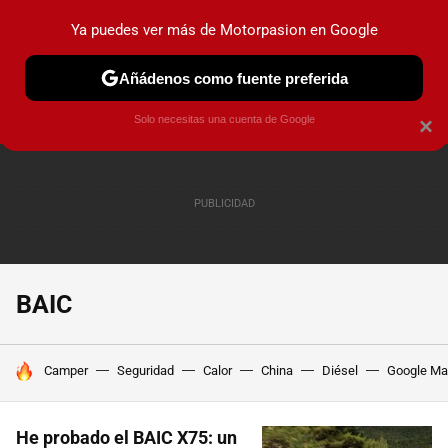
Ya puedes ver más de Motorpasion en Google
PRUEBAS
COCHES ELÉCTRICOS
OBSERVATORIO
F1
Añádenos como fuente preferida
Solo necesitas una cuenta de Google
×
BAIC
HOY SE HABLA DE
Camper
Seguridad
Calor
China
Diésel
Google M
He probado el BAIC X75: un