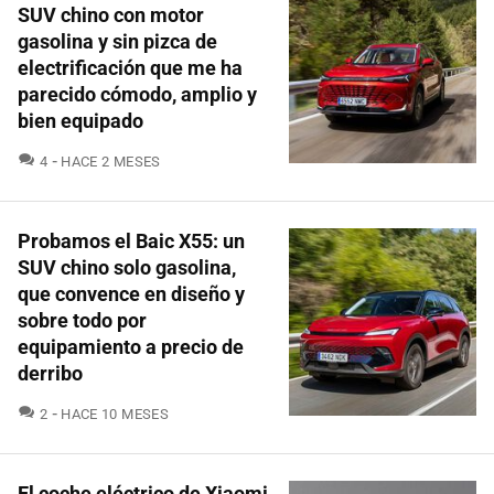
SUV chino con motor
gasolina y sin pizca de
electrificación que me ha
parecido cómodo, amplio y
bien equipado
COMENTARIOS
4
HACE 2 MESES
Probamos el Baic X55: un
SUV chino solo gasolina,
que convence en diseño y
sobre todo por
equipamiento a precio de
derribo
COMENTARIOS
2
HACE 10 MESES
El coche eléctrico de Xiaomi