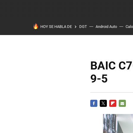
HOY SE HABLA DE
DGT
Android Auto
Calo
BAIC C70
9-5
FACEBOOK
TWITTER
FLIPBOARD
E-
MAIL