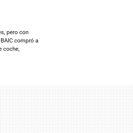
s, pero con
e
BAIC
compró a
e coche,