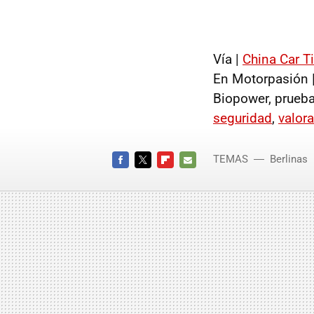
Vía |
China Car T
En Motorpasión 
Biopower, prueba
seguridad
,
valora
TEMAS
Berlinas
FACEBOOK
TWITTER
FLIPBOARD
E-
MAIL