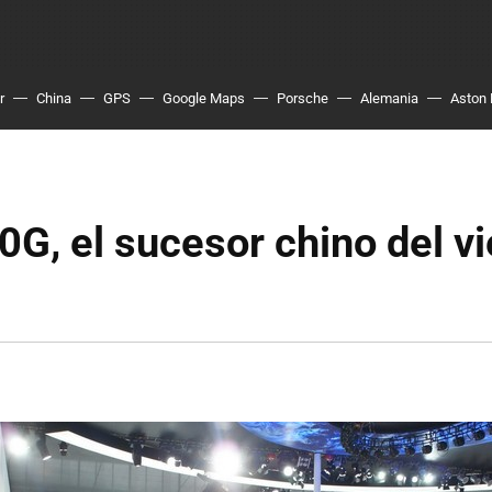
r
China
GPS
Google Maps
Porsche
Alemania
Aston 
G, el sucesor chino del vi