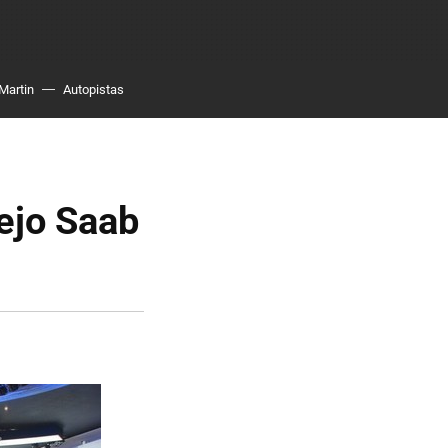
Martin
Autopistas
ejo Saab