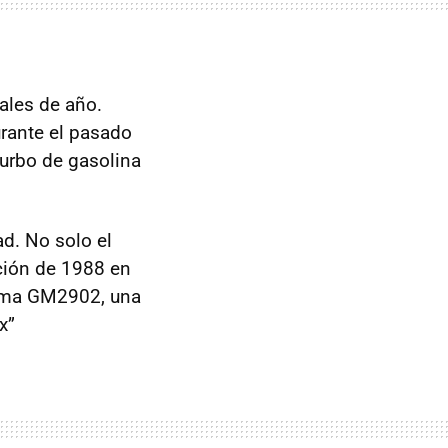
ales de año.
urante el pasado
Turbo de gasolina
ad. No solo el
ción de 1988 en
forma GM2902, una
x”