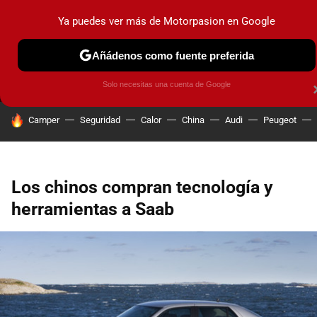
Ya puedes ver más de Motorpasion en Google
MENÚ
NUEVO
Añádenos como fuente preferida
PRUEBAS
COCHES ELÉCTRICOS
OBSERVATORIO
F1
Solo necesitas una cuenta de Google
HOY SE HABLA DE
Camper
Seguridad
Calor
China
Audi
Peugeot
Los chinos compran tecnología y
herramientas a Saab