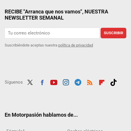
RECIBE "Arranca que nos vamos", NUESTRA
NEWSLETTER SEMANAL
SUSCRIBIR
Suscribiéndote aceptas nuestra
política de privacidad
Síguenos
Twit
Fac
Yout
Inst
Tele
RSS
Flip
Tikt
ter
ebo
ube
agra
gra
boar
ok
ok
m
m
d
En Motorpasión hablamos de...