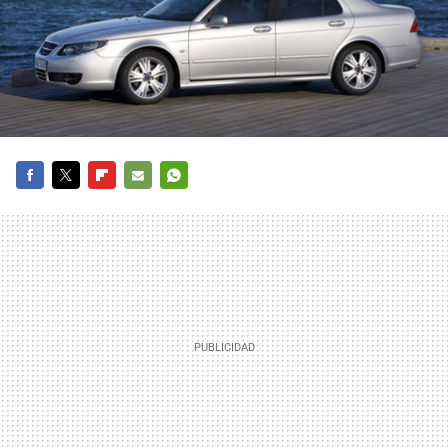
FACEBOOK
TWITTER
FLIPBOARD
E-
WHATSAPP
MAIL