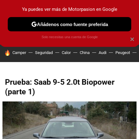
Ya puedes ver más de Motorpasion en Google
PRUEBAS
COCHES ELÉCTRICOS
OBSERVATORIO
F1
Añádenos como fuente preferida
Solo necesitas una cuenta de Google
×
HOY SE HABLA DE
Camper
Seguridad
Calor
China
Audi
Peugeot
Prueba: Saab 9-5 2.0t Biopower
(parte 1)