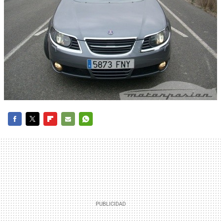
FACEBOOK
TWITTER
FLIPBOARD
E-
WHATSAPP
MAIL