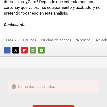
diferencias. ¿Caro? Depende qué entendamos por
caro, hay que valorar su equipamiento y acabado, y no
pretendo tocar eso en este análisis.
Continuará...
TEMAS
Berlinas
Pruebas de coches
prueba
Saab
FACEBOOK
TWITTER
FLIPBOARD
E-
WHATSAPP
MAIL
Comentarios cerrados