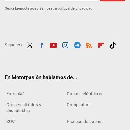
Suscribiéndote aceptas nuestra
política de privacidad
Síguenos
Twit
Fac
Yout
Inst
Tele
RSS
Flip
Tikt
ter
ebo
ube
agra
gra
boar
ok
ok
m
m
d
En Motorpasión hablamos de...
Fórmula1
Coches eléctricos
Coches híbridos y
Compactos
enchufables
SUV
Pruebas de coches