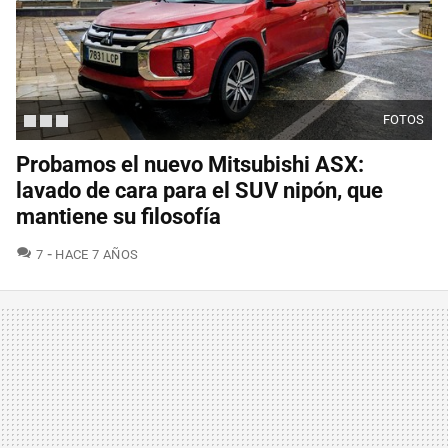
FOTOS
Probamos el nuevo Mitsubishi ASX:
lavado de cara para el SUV nipón, que
mantiene su filosofía
COMENTARIOS
7
HACE 7 AÑOS