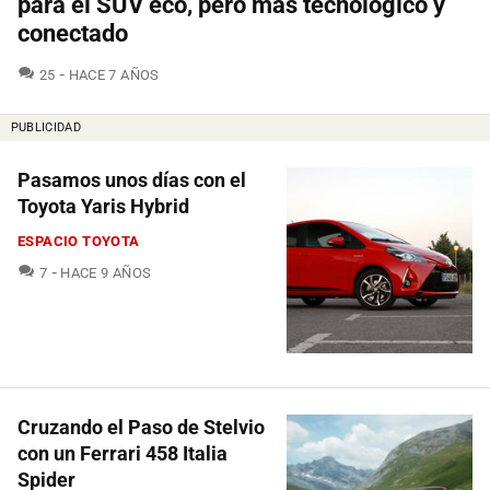
para el SUV eco, pero más tecnológico y
conectado
COMENTARIOS
25
HACE 7 AÑOS
PUBLICIDAD
Pasamos unos días con el
Toyota Yaris Hybrid
ESPACIO TOYOTA
COMENTARIOS
7
HACE 9 AÑOS
Cruzando el Paso de Stelvio
con un Ferrari 458 Italia
Spider