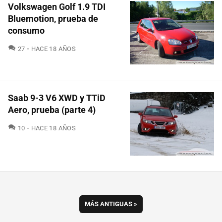
Volkswagen Golf 1.9 TDI
Bluemotion, prueba de
consumo
COMENTARIOS
27
HACE 18 AÑOS
Saab 9-3 V6 XWD y TTiD
Aero, prueba (parte 4)
COMENTARIOS
10
HACE 18 AÑOS
MÁS ANTIGUAS
»