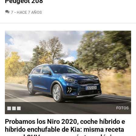
Peugeot 208
COMENTARIOS
7
HACE 7 AÑOS
FOTOS
Probamos los Niro 2020, coche híbrido e
híbrido enchufable de Kia: misma receta