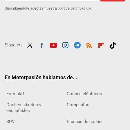
Suscribiéndote aceptas nuestra
política de privacidad
Síguenos
Twit
Fac
Yout
Inst
Tele
RSS
Flip
Tikt
ter
ebo
ube
agra
gra
boar
ok
ok
m
m
d
En Motorpasión hablamos de...
Fórmula1
Coches eléctricos
Coches híbridos y
Compactos
enchufables
SUV
Pruebas de coches