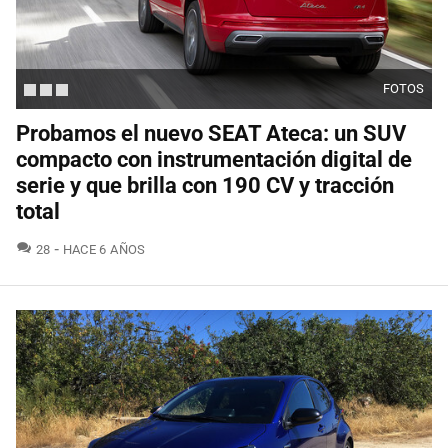
FOTOS
Probamos el nuevo SEAT Ateca: un SUV
compacto con instrumentación digital de
serie y que brilla con 190 CV y tracción
total
COMENTARIOS
28
HACE 6 AÑOS