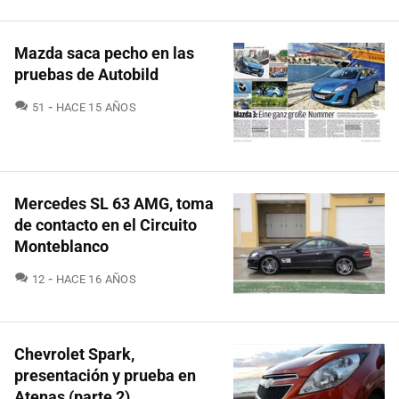
Mazda saca pecho en las
pruebas de Autobild
COMENTARIOS
51
HACE 15 AÑOS
Mercedes SL 63 AMG, toma
de contacto en el Circuito
Monteblanco
COMENTARIOS
12
HACE 16 AÑOS
Chevrolet Spark,
presentación y prueba en
Atenas (parte 2)