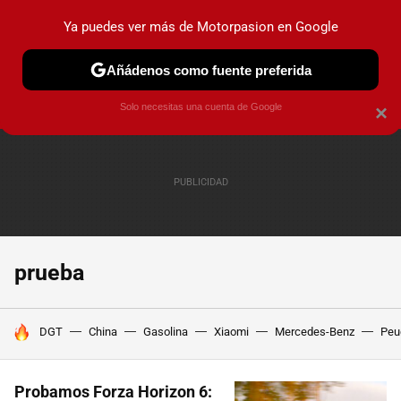
Ya puedes ver más de Motorpasion en Google
PRUEBAS
COCHES ELÉCTRICOS
OBSERVATORIO
F1
Añádenos como fuente preferida
Solo necesitas una cuenta de Google
×
prueba
HOY SE HABLA DE
DGT
China
Gasolina
Xiaomi
Mercedes-Benz
Peu
Probamos Forza Horizon 6: