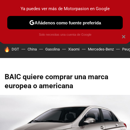
Ya puedes ver más de Motorpasion en Google
PRUEBAS
COCHES ELÉCTRICOS
OBSERVATORIO
F1
Añádenos como fuente preferida
Solo necesitas una cuenta de Google
×
HOY SE HABLA DE
DGT
China
Gasolina
Xiaomi
Mercedes-Benz
Peug
BAIC quiere comprar una marca
europea o americana