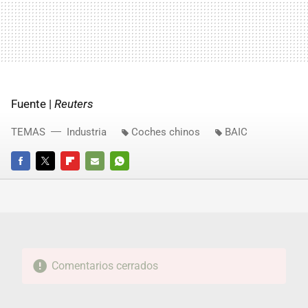
Fuente |
Reuters
TEMAS
Industria
Coches chinos
BAIC
FACEBOOK
TWITTER
FLIPBOARD
E-
WHATSAPP
MAIL
Comentarios cerrados