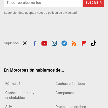
SUSCRIBIR
Suscribiéndote aceptas nuestra
política de privacidad
Síguenos
Twit
Fac
Yout
Inst
Tele
RSS
Flip
Tikt
ter
ebo
ube
agra
gra
boar
ok
ok
m
m
d
En Motorpasión hablamos de...
Fórmula1
Coches eléctricos
Coches híbridos y
Compactos
enchufables
SUV
Pruebas de coches