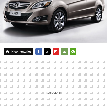
14 comentarios
FACEBOOK
TWITTER
FLIPBOARD
E-
WHATSAPP
MAIL