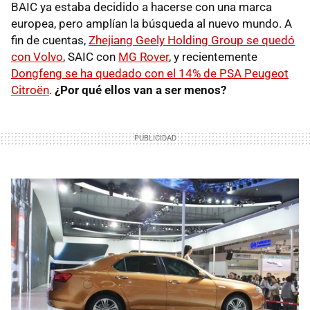
BAIC ya estaba decidido a hacerse con una marca
europea, pero amplían la búsqueda al nuevo mundo. A
fin de cuentas,
Zhejiang Geely Holding Group se quedó
con Volvo
, SAIC con
MG Rover
, y recientemente
Dongfeng se ha quedado con el 14% de PSA Peugeot
Citroën
.
¿Por qué ellos van a ser menos?