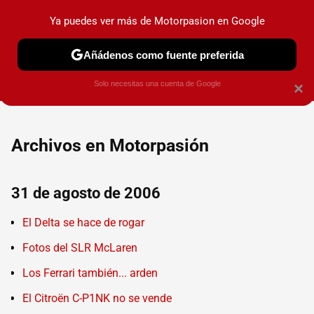
Ya puedes ver más de Motorpasion en Google
PRUEBAS
COCHES ELÉCTRICOS
OBSERVATORIO
F1
Añádenos como fuente preferida
Solo necesitas una cuenta de Google
×
Archivos en Motorpasión
31 de agosto de 2006
El Delta se hace de rogar
Fotos del SLR McLaren
Los Ferrari también... arden
El Citroën C-P1NK no se vende