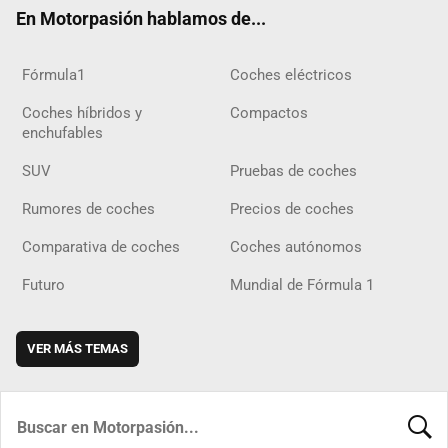
ok
m
m
d
En Motorpasión hablamos de...
Fórmula1
Coches eléctricos
Coches híbridos y
Compactos
enchufables
SUV
Pruebas de coches
Rumores de coches
Precios de coches
Comparativa de coches
Coches autónomos
Futuro
Mundial de Fórmula 1
VER MÁS TEMAS