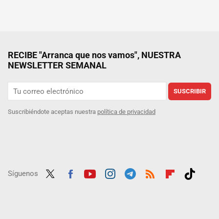
RECIBE "Arranca que nos vamos", NUESTRA
NEWSLETTER SEMANAL
SUSCRIBIR
Suscribiéndote aceptas nuestra
política de privacidad
Síguenos
Twit
Fac
Yout
Inst
Tele
RSS
Flip
Tikt
ter
ebo
ube
agra
gra
boar
ok