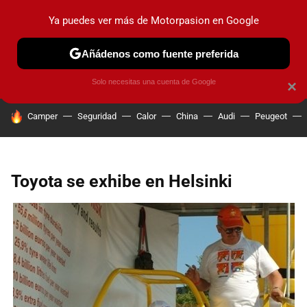
Ya puedes ver más de Motorpasion en Google
PRUEBAS
COCHES ELÉCTRICOS
OBSERVATORIO
F1
Añádenos como fuente preferida
Solo necesitas una cuenta de Google
×
HOY SE HABLA DE
Camper
Seguridad
Calor
China
Audi
Peugeot
Toyota se exhibe en Helsinki