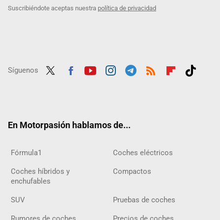
Suscribiéndote aceptas nuestra
política de privacidad
Síguenos
Twit
Fac
Yout
Inst
Tele
RSS
Flip
Tikt
ter
ebo
ube
agra
gra
boar
ok
ok
m
m
d
En Motorpasión hablamos de...
Fórmula1
Coches eléctricos
Coches híbridos y
Compactos
enchufables
SUV
Pruebas de coches
Rumores de coches
Precios de coches