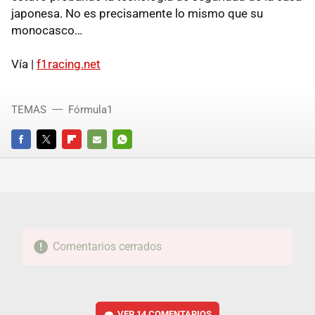
japonesa. No es precisamente lo mismo que su
monocasco…
Vía |
f1racing.net
TEMAS
Fórmula1
FACEBOOK
TWITTER
FLIPBOARD
E-
WHATSAPP
MAIL
Comentarios cerrados
VER
14 COMENTARIOS