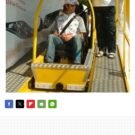
FACEBOOK
TWITTER
FLIPBOARD
E-
WHATSAPP
MAIL