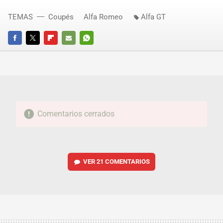
TEMAS
Coupés
Alfa Romeo
Alfa GT
FACEBOOK
TWITTER
FLIPBOARD
E-
WHATSAPP
MAIL
Comentarios cerrados
VER
21 COMENTARIOS