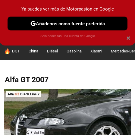
Ya puedes ver más de Motorpasion en Google
PRUEBAS
COCHES ELÉCTRICOS
OBSERVATORIO
F1
Añádenos como fuente preferida
Solo necesitas una cuenta de Google
×
HOY SE HABLA DE
DGT
China
Diésel
Gasolina
Xiaomi
Mercedes-Be
Alfa GT 2007