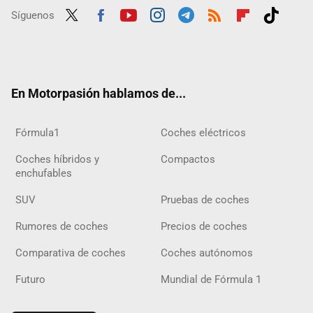
Síguenos
Twit
Fac
Yout
Inst
Tele
RSS
Flip
Tikt
ter
ebo
ube
agra
gra
boar
ok
ok
m
m
d
En Motorpasión hablamos de...
Fórmula1
Coches eléctricos
Coches híbridos y
Compactos
enchufables
SUV
Pruebas de coches
Rumores de coches
Precios de coches
Comparativa de coches
Coches autónomos
Futuro
Mundial de Fórmula 1