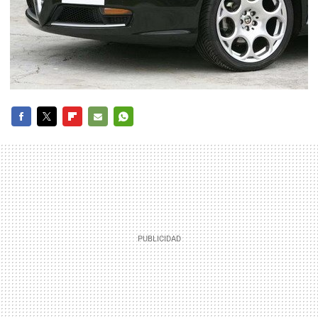
FACEBOOK
TWITTER
FLIPBOARD
E-
WHATSAPP
MAIL