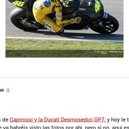
so
s de
Capirossi y la Ducati Desmosedici GP7
, y hoy le
a habréis visto las fotos por ahi, pero si no, aqui e