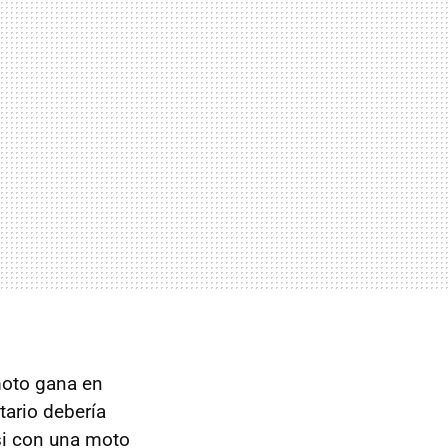
moto gana en
tario debería
si con una moto