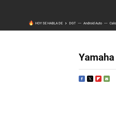
HOY SE HABLA DE
DGT
Android Auto
Calo
Yamaha 
FACEBOOK
TWITTER
FLIPBOARD
E-
MAIL