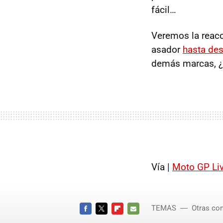
fácil…
Veremos la reacc
asador
hasta de
demás marcas, ¿c
Vía |
Moto GP Li
TEMAS
Otras co
FACEBOOK
TWITTER
FLIPBOARD
E-