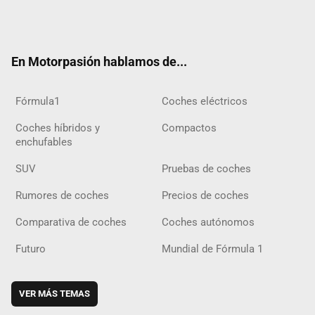
Twit
Fac
Yout
Inst
Tele
RSS
Flip
Tikt
ter
ebo
ube
agra
gra
boar
ok
ok
m
m
d
En Motorpasión hablamos de...
Fórmula1
Coches eléctricos
Coches híbridos y
Compactos
enchufables
SUV
Pruebas de coches
Rumores de coches
Precios de coches
Comparativa de coches
Coches autónomos
Futuro
Mundial de Fórmula 1
VER MÁS TEMAS