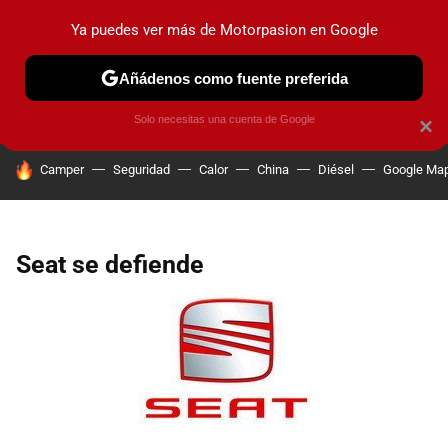
Ya puedes ver más de Motorpasion en Google
PRUEBAS
COCHES ELÉCTRICOS
OBSERVATORIO
F1
Añádenos como fuente preferida
Solo necesitas una cuenta de Google
×
HOY SE HABLA DE
Camper
Seguridad
Calor
China
Diésel
Google Ma
Seat se defiende