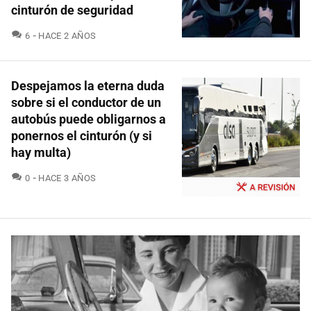
cinturón de seguridad
COMENTARIOS
6
HACE 2 AÑOS
Despejamos la eterna duda
sobre si el conductor de un
autobús puede obligarnos a
ponernos el cinturón (y si
hay multa)
COMENTARIOS
0
HACE 3 AÑOS