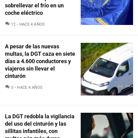
sobrellevar el frío en un
coche eléctrico
COMENTARIOS
12
HACE 4 AÑOS
A pesar de las nuevas
multas, la DGT caza en siete
días a 4.600 conductores y
viajeros sin llevar el
cinturón
COMENTARIOS
3
HACE 4 AÑOS
La DGT redobla la vigilancia
del uso del cinturón y las
sillitas infantiles, con