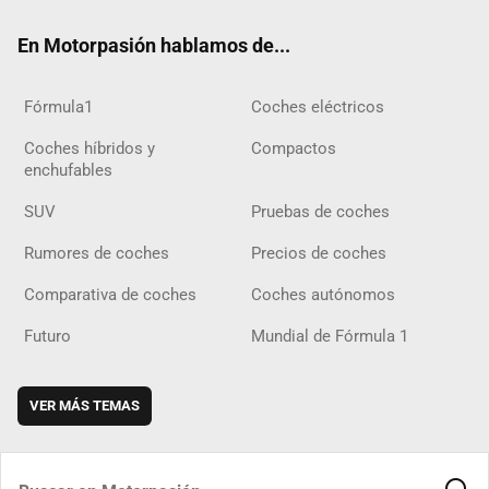
ok
m
m
d
En Motorpasión hablamos de...
Fórmula1
Coches eléctricos
Coches híbridos y
Compactos
enchufables
SUV
Pruebas de coches
Rumores de coches
Precios de coches
Comparativa de coches
Coches autónomos
Futuro
Mundial de Fórmula 1
VER MÁS TEMAS