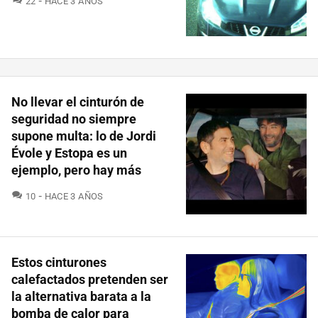
22
HACE 3 AÑOS
No llevar el cinturón de
seguridad no siempre
supone multa: lo de Jordi
Évole y Estopa es un
ejemplo, pero hay más
COMENTARIOS
10
HACE 3 AÑOS
Estos cinturones
calefactados pretenden ser
la alternativa barata a la
bomba de calor para