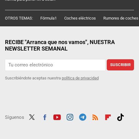
OTROS TEMAS:
Fórmula1
Coches eléctricos
Rumores de coches
RECIBE "Arranca que nos vamos", NUESTRA
NEWSLETTER SEMANAL
SUSCRIBIR
Suscribiéndote aceptas nuestra
política de privacidad
Síguenos
Twit
Fac
Yout
Inst
Tele
RSS
Flip
Tikt
ter
ebo
ube
agra
gra
boar
ok