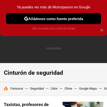
Ya puedes ver más de Motorpasion en Google
PRUEBAS
COCHES ELÉCTRICOS
OBSERVATORIO
F1
Añádenos como fuente preferida
Solo necesitas una cuenta de Google
×
Cinturón de seguridad
HOY SE HABLA DE
Famosos
Seguridad
Calor
China
Google Maps
Xi
Taxistas, profesores de