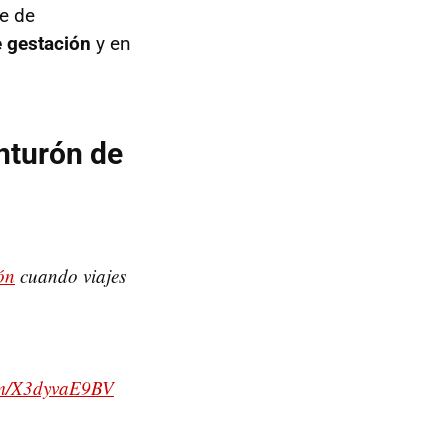
ie de
e gestación
y en
nturón de
ón
cuando viajes
com/X3dyvaE9BV