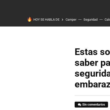
HOY SE HABLA DE
Camper
Seguridad
Cal
Estas so
saber pa
segurida
embara
Sin comentarios