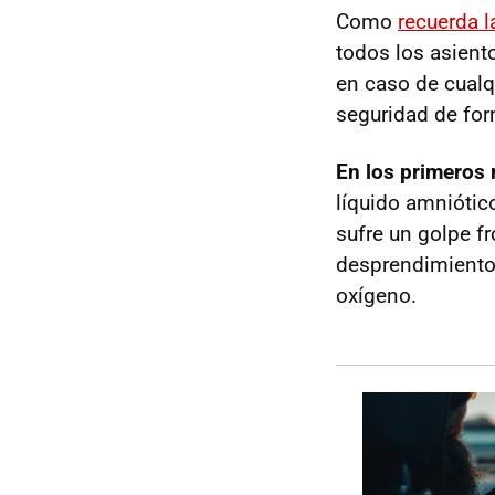
Como
recuerda l
todos los asient
en caso de cualqu
seguridad de for
En los primeros
líquido amniótico
sufre un golpe f
desprendimiento d
oxígeno.