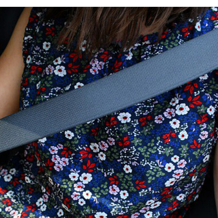
FACEBOOK
TWITTER
FLIPBOARD
E-
MAIL