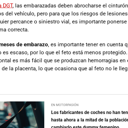
a DGT
, las embarazadas deben abrocharse el cinturó
os del vehículo, pero para que los riesgos de lesion
ier percance o siniestro vial, es importante ponerse 
ma correcta.
 meses de embarazo
, es importante tener en cuenta q
 es escaso, por lo que el feto está menos protegido. 
rontal es más fácil que se produzcan hemorragias en e
e la placenta, lo que ocasiona que al feto no le lleg
EN MOTORPASIÓN
Los fabricantes de coches no han te
hasta ahora a la mitad de la població
cambiarlo este dummy femenino