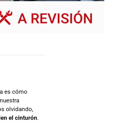
la es cómo
 nuestra
os olvidando,
en el cinturón
.