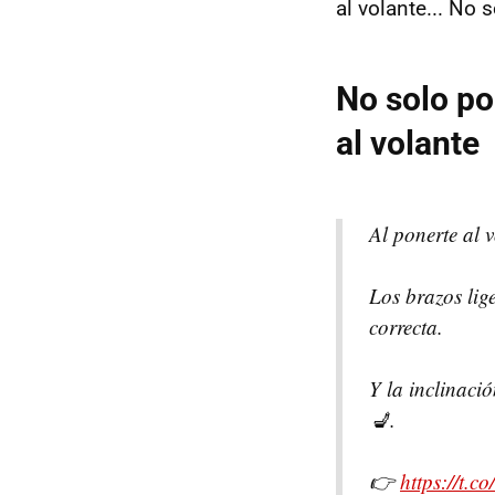
al volante... No 
No solo po
al volante
Al ponerte al 
Los brazos lig
correcta.
Y la inclinació
💺.
👉
https://t.