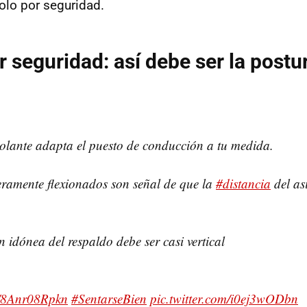
solo por seguridad.
r seguridad: así debe ser la postu
volante adapta el puesto de conducción a tu medida.
eramente flexionados son señal de que la
#distancia
del asi
n idónea del respaldo debe ser casi vertical
co/8Anr08Rpkn
#SentarseBien
pic.twitter.com/i0ej3wODbn