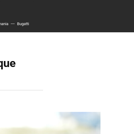
mania
Bugatti
 que