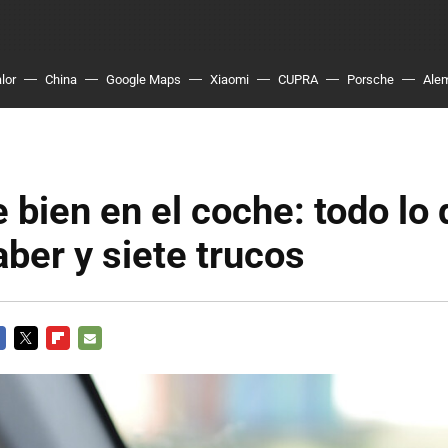
lor
China
Google Maps
Xiaomi
CUPRA
Porsche
Ale
 bien en el coche: todo lo
ber y siete trucos
CEBOOK
TWITTER
FLIPBOARD
E-
MAIL