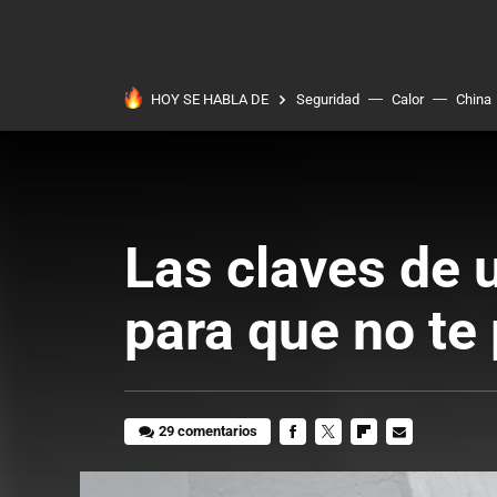
HOY SE HABLA DE
Seguridad
Calor
China
Las claves de u
para que no te
29 comentarios
FACEBOOK
TWITTER
FLIPBOARD
E-
MAIL