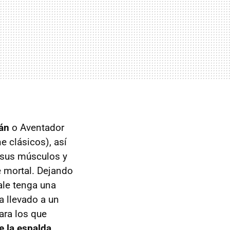
án
o Aventador
e clásicos), así
e sus músculos y
e mortal. Dejando
ale tenga una
a llevado a un
ara los que
e la espalda
.