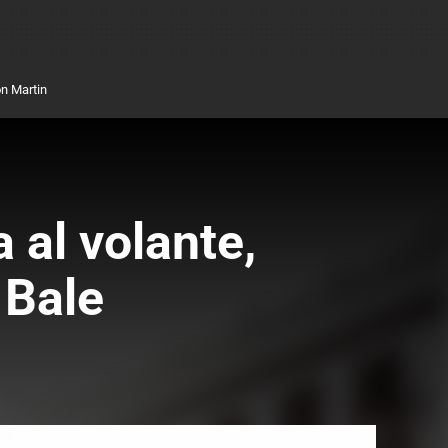
n Martin
 al volante,
 Bale