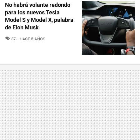
No habrá volante redondo
para los nuevos Tesla
Model S y Model X, palabra
de Elon Musk
COMENTARIOS
37
HACE 5 AÑOS