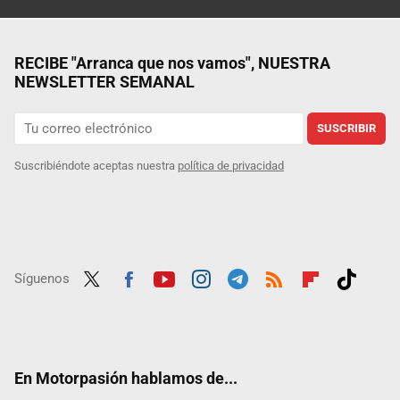
RECIBE "Arranca que nos vamos", NUESTRA
NEWSLETTER SEMANAL
SUSCRIBIR
Suscribiéndote aceptas nuestra
política de privacidad
Síguenos
Twit
Fac
Yout
Inst
Tele
RSS
Flip
Tikt
ter
ebo
ube
agra
gra
boar
ok
ok
m
m
d
En Motorpasión hablamos de...