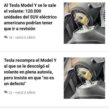
Al Tesla Model Y se le sale
el volante: 120.000
unidades del SUV eléctrico
americano podrían tener
que ir a revisión
COMENTARIOS
18
HACE 3 AÑOS
Tesla recompra el Model Y
al que se le descolgó el
volante en plena autovía,
pero insiste en que "no es
un defecto"
COMENTARIOS
22
HACE 3 AÑOS