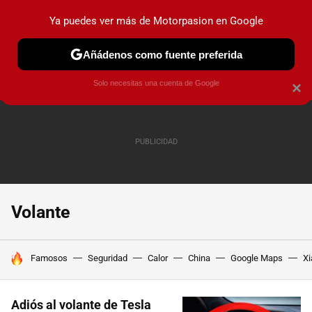
Ya puedes ver más de Motorpasion en Google
PRUEBAS
COCHES ELÉCTRICOS
OBSERVATORIO
F1
Añádenos como fuente preferida
Solo necesitas una cuenta de Google
×
Volante
HOY SE HABLA DE
Famosos
Seguridad
Calor
China
Google Maps
Xi
Adiós al volante de Tesla