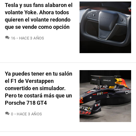
Tesla y sus fans alabaron el
volante Yoke. Ahora todos
quieren el volante redondo
que se vende como opción
COMENTARIOS
16
HACE 3 AÑOS
Ya puedes tener en tu salón
el F1 de Verstappen
convertido en simulador.
Pero te costará más que un
Porsche 718 GT4
COMENTARIOS
0
HACE 3 AÑOS