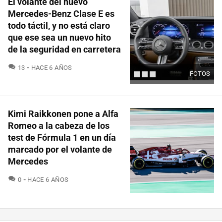
El volante del nuevo
Mercedes-Benz Clase E es
todo táctil, y no está claro
que ese sea un nuevo hito
de la seguridad en carretera
COMENTARIOS
13
HACE 6 AÑOS
FOTOS
Kimi Raikkonen pone a Alfa
Romeo a la cabeza de los
test de Fórmula 1 en un día
marcado por el volante de
Mercedes
COMENTARIOS
0
HACE 6 AÑOS