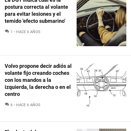
postura correcta al volante
para evitar lesiones y el
temido 'efecto submarino'
COMENTARIOS
1
HACE 6 AÑOS
Volvo propone decir adiós al
volante fijo creando coches
con los mandos a la
izquierda, la derecha o en el
centro
COMENTARIOS
6
HACE 6 AÑOS