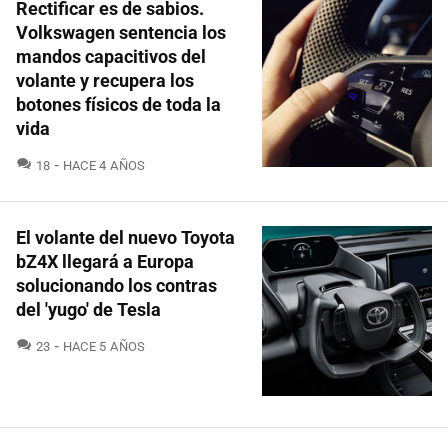
Rectificar es de sabios.
Volkswagen sentencia los
mandos capacitivos del
volante y recupera los
botones físicos de toda la
vida
COMENTARIOS
18
HACE 4 AÑOS
El volante del nuevo Toyota
bZ4X llegará a Europa
solucionando los contras
del 'yugo' de Tesla
COMENTARIOS
23
HACE 5 AÑOS