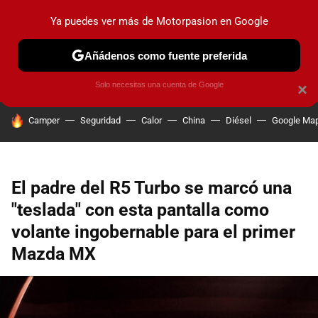
Ya puedes ver más de Motorpasion en Google
PRUEBAS
COCHES ELÉCTRICOS
OBSERVATORIO
F1
Añádenos como fuente preferida
Solo necesitas una cuenta de Google
×
HOY SE HABLA DE
Camper
Seguridad
Calor
China
Diésel
Google Ma
El padre del R5 Turbo se marcó una
"teslada" con esta pantalla como
volante ingobernable para el primer
Mazda MX