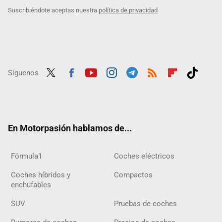
Suscribiéndote aceptas nuestra
política de privacidad
Síguenos
Twit
Fac
Yout
Inst
Tele
RSS
Flip
Tikt
ter
ebo
ube
agra
gra
boar
ok
ok
m
m
d
En Motorpasión hablamos de...
Fórmula1
Coches eléctricos
Coches híbridos y
Compactos
enchufables
SUV
Pruebas de coches