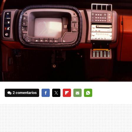
2 comentarios
FACEBOOK
TWITTER
FLIPBOARD
E-
WHATSAPP
MAIL