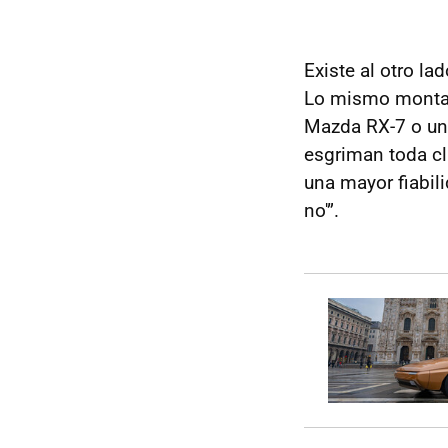
Existe al otro la
Lo mismo montan
Mazda RX-7 o u
esgriman toda cl
una mayor fiabil
no'”.