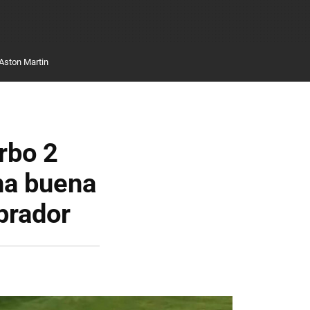
Aston Martin
rbo 2
na buena
prador