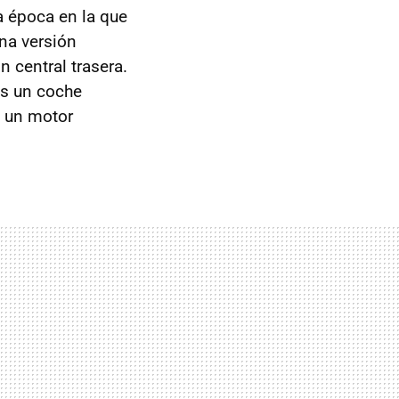
 época en la que
una versión
 central trasera.
es un coche
a un motor