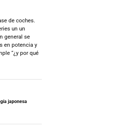
lase de coches.
ries un un
En general se
s en potencia y
mple “¿y por qué
ogía japonesa