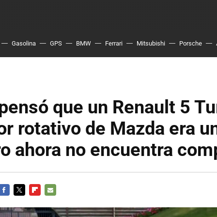
Gasolina
GPS
BMW
Ferrari
Mitsubishi
Porsche
pensó que un Renault 5 Tu
r rotativo de Mazda era u
ro ahora no encuentra com
FACEBOOK
TWITTER
FLIPBOARD
E-
MAIL