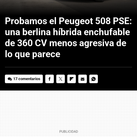
Probamos el Peugeot 508 PSE:
una berlina híbrida enchufable
de 360 CV menos agresiva de
lo que parece
17 comentarios
FACEBOOK
TWITTER
FLIPBOARD
E-
WHATSAPP
MAIL