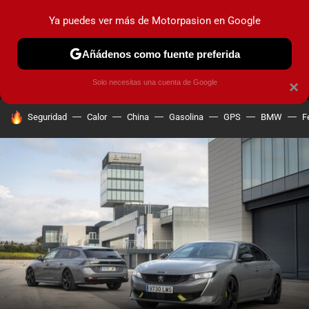
Ya puedes ver más de Motorpasion en Google
MENÚ
NUEVO
Añádenos como fuente preferida
PRUEBAS
COCHES ELÉCTRICOS
OBSERVATORIO
F1
Solo necesitas una cuenta de Google
×
HOY SE HABLA DE
Seguridad
Calor
China
Gasolina
GPS
BMW
F