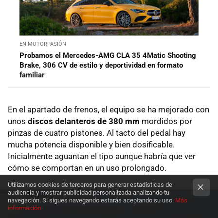
EN MOTORPASIÓN
Probamos el Mercedes-AMG CLA 35 4Matic Shooting
Brake, 306 CV de estilo y deportividad en formato
familiar
En el apartado de frenos, el equipo se ha mejorado con
unos
discos delanteros de 380 mm
mordidos por
pinzas de cuatro pistones. Al tacto del pedal hay
mucha potencia disponible y bien dosificable.
Inicialmente aguantan el tipo aunque habría que ver
cómo se comportan en un uso prolongado.
Utilizamos cookies de terceros para generar estadísticas de
audiencia y mostrar publicidad personalizada analizando tu
navegación. Si sigues navegando estarás aceptando su uso.
Más
información