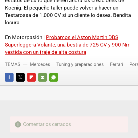
estatus de culto que tienen ahora las creaciones de
Koenig. El pequeño taller puede volver a hacer un
Testarossa de 1.000 CV si un cliente lo desea. Bendita
locura.
En Motorpasión |
Probamos el Aston Martin DBS
Superleggera Volante, una bestia de 725 CV y 900 Nm
vestida con un traje de alta costura
TEMAS
Mercedes
Tuning y preparaciones
Ferrari
Por
FACEBOOK
TWITTER
FLIPBOARD
E-
WHATSAPP
MAIL
Comentarios cerrados