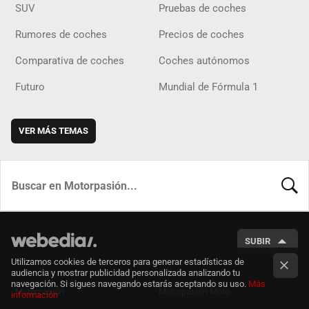
SUV
Pruebas de coches
Rumores de coches
Precios de coches
Comparativa de coches
Coches autónomos
Futuro
Mundial de Fórmula 1
VER MÁS TEMAS
BUSCA
SUBIR
Utilizamos cookies de terceros para generar estadísticas de
audiencia y mostrar publicidad personalizada analizando tu
navegación. Si sigues navegando estarás aceptando su uso.
Más
Motorpasión
Motorpasión Moto
información