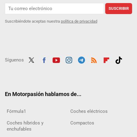
SUSCRIBIR
Suscribiéndote aceptas nuestra
política de privacidad
Síguenos
Twit
Fac
Yout
Inst
Tele
RSS
Flip
Tikt
ter
ebo
ube
agra
gra
boar
ok
ok
m
m
d
En Motorpasión hablamos de...
Fórmula1
Coches eléctricos
Coches híbridos y
Compactos
enchufables