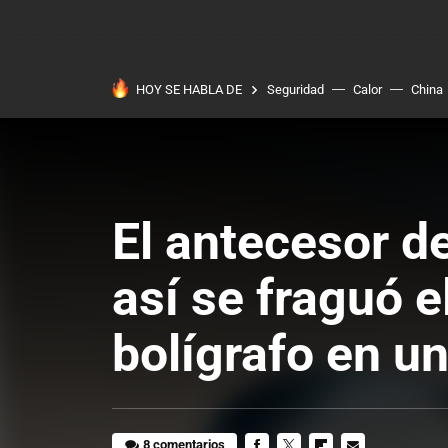
HOY SE HABLA DE
Seguridad
Calor
China
El antecesor d
así se fraguó e
bolígrafo en u
8 comentarios