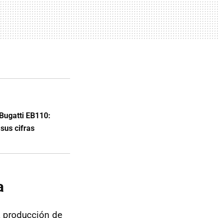
 Bugatti EB110:
 sus cifras
a
a producción de