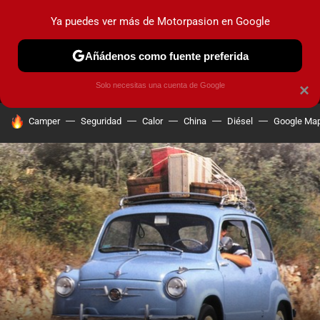
Ya puedes ver más de Motorpasion en Google
MENÚ
NUEVO
Añádenos como fuente preferida
PRUEBAS
COCHES ELÉCTRICOS
OBSERVATORIO
F1
Solo necesitas una cuenta de Google
×
HOY SE HABLA DE
Camper
Seguridad
Calor
China
Diésel
Google Ma