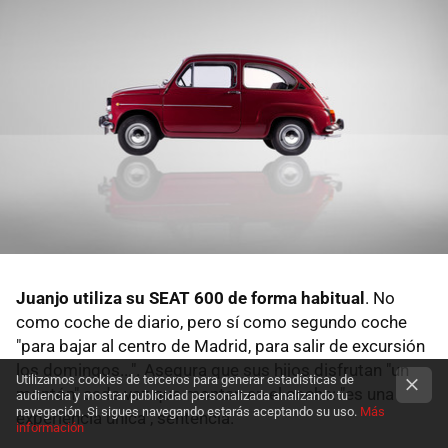
Juanjo utiliza su SEAT 600 de forma habitual
. No
como coche de diario, pero sí como segundo coche
"para bajar al centro de Madrid, para salir de excursión
los domingos...". Asegura que sus hijos disfrutan "un
Utilizamos cookies de terceros para generar estadísticas de
montón" cada vez que montan en el coche: "es una
audiencia y mostrar publicidad personalizada analizando tu
navegación. Si sigues navegando estarás aceptando su uso.
Más
experiencia única", sentencia.
información