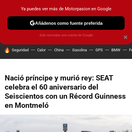
Ya puedes ver más de Motorpasion en Google
PRUEBAS
COCHES ELÉCTRICOS
OBSERVATORIO
F1
Añádenos como fuente preferida
Solo necesitas una cuenta de Google
×
HOY SE HABLA DE
Seguridad
Calor
China
Gasolina
GPS
BMW
F
Nació príncipe y murió rey: SEAT
celebra el 60 aniversario del
Seiscientos con un Récord Guinness
en Montmeló