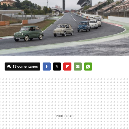
13 comentarios
FACEBOOK
TWITTER
FLIPBOARD
E-
WHATSAPP
MAIL