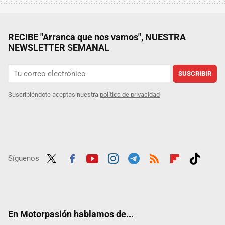
RECIBE "Arranca que nos vamos", NUESTRA
NEWSLETTER SEMANAL
SUSCRIBIR
Suscribiéndote aceptas nuestra
política de privacidad
Síguenos
Twit
Fac
Yout
Inst
Tele
RSS
Flip
Tikt
ter
ebo
ube
agra
gra
boar
ok
ok
m
m
d
En Motorpasión hablamos de...