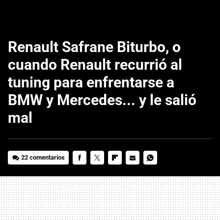
Renault Safrane Biturbo, o
cuando Renault recurrió al
tuning para enfrentarse a
BMW y Mercedes... y le salió
mal
22 comentarios
FACEBOOK
TWITTER
FLIPBOARD
E-
WHATSAPP
MAIL