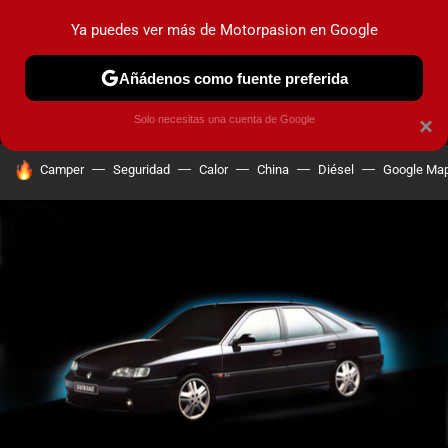
Ya puedes ver más de Motorpasion en Google
MENÚ
NUEVO
Añádenos como fuente preferida
PRUEBAS
COCHES ELÉCTRICOS
OBSERVATORIO
F1
Solo necesitas una cuenta de Google
×
HOY SE HABLA DE
Camper
Seguridad
Calor
China
Diésel
Google Ma