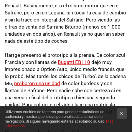
Renault. Básicamente, era el mismo motor que en el
Safrane, pero en un Laguna, sin tocar la caja de cambio
y sin la tracción integral del Safrane. Pero viendo las
cifras de venta del Safrane Biturbo (menos de 1.000
unidades en dos años), en Renault ya no querían saber
nada de este tipo de coches.
Hartge presentó el prototipo a la prensa. De color azul
Francia y con llantas de
Bugatti EB110
dejó muy
impresionado a Option Auto, único medio francés que
lo probó. Más tarde, los chicos de 'Turbo', de la cadena
M6,
probaron una unidad
de color burdeos y con
llantas de Safrane. Pero nadie sabe con certeza si es
una versión final del prototipo o bien una segunda
unidad. Para colmo, en el vídeo luce una matrícula
provisional, lo que dificulta su localización actual.
Utilizamos cookies de terceros para generar estadísticas de
audiencia y mostrar publicidad personalizada analizando tu
navegación. Si sigues navegando estarás aceptando su uso.
Más
información