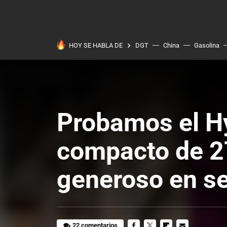
HOY SE HABLA DE
DGT
China
Gasolina
Probamos el H
compacto de 2
generoso en se
22 comentarios