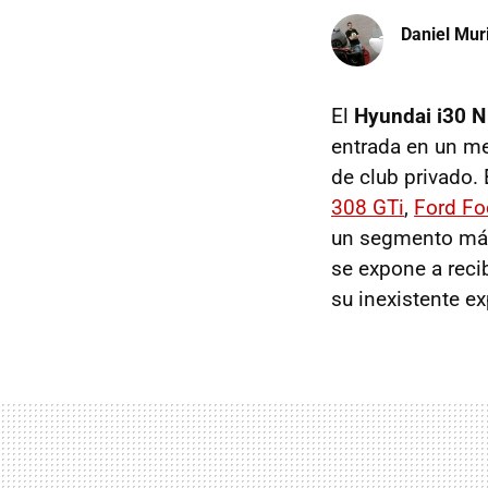
Daniel Mur
El
Hyundai i30 N
entrada en un me
de club privado.
308 GTi
,
Ford Fo
un segmento más 
se expone a reci
su inexistente e