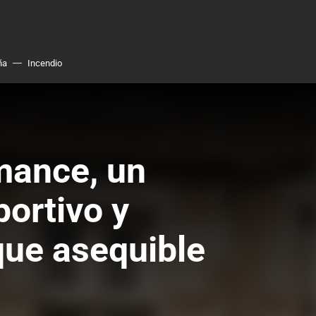
ña
Incendio
mance, un
ortivo y
que asequible