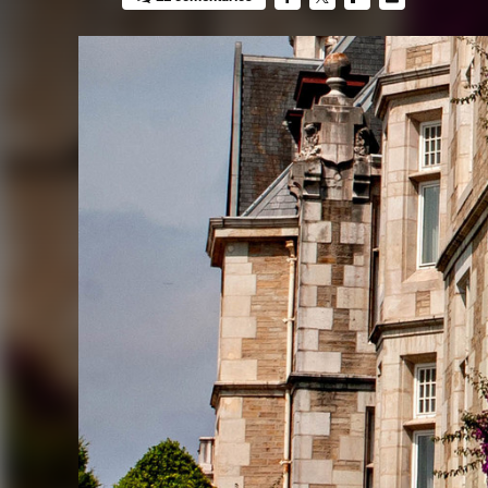
FACEBOOK
TWITTER
FLIPBOARD
E-
MAIL