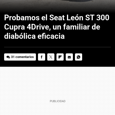
Probamos el Seat León ST 300
Cupra 4Drive, un familiar de
diabólica eficacia
31 comentarios
FACEBOOK
TWITTER
FLIPBOARD
E-
WHATSAPP
MAIL