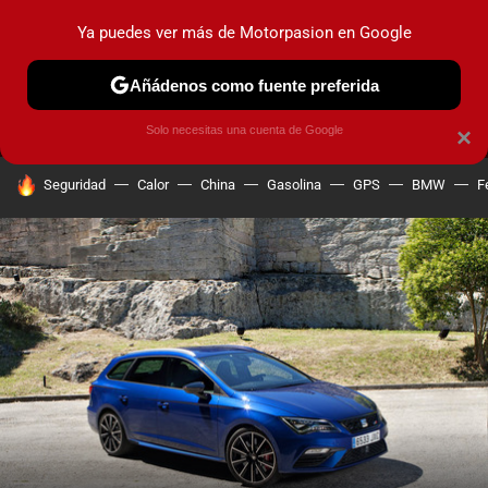
Ya puedes ver más de Motorpasion en Google
MENÚ
NUEVO
Añádenos como fuente preferida
PRUEBAS
COCHES ELÉCTRICOS
OBSERVATORIO
F1
Solo necesitas una cuenta de Google
×
HOY SE HABLA DE
Seguridad
Calor
China
Gasolina
GPS
BMW
F