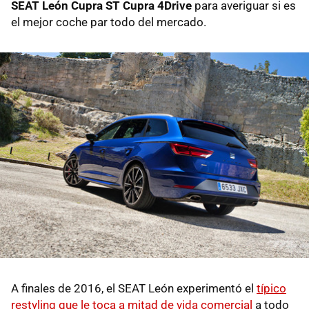
SEAT León Cupra ST Cupra 4Drive
para averiguar si es
el mejor coche par todo del mercado.
A finales de 2016, el SEAT León experimentó el
típico
restyling que le toca a mitad de vida comercial
a todo