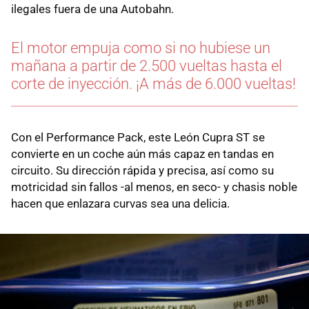
ilegales fuera de una Autobahn.
El motor empuja como si no hubiese un
mañana a partir de 2.500 vueltas hasta el
corte de inyección. ¡A más de 6.000 vueltas!
Con el Performance Pack, este León Cupra ST se
convierte en un coche aún más capaz en tandas en
circuito. Su dirección rápida y precisa, así como su
motricidad sin fallos -al menos, en seco- y chasis noble
hacen que enlazara curvas sea una delicia.