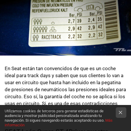
En Seat están tan convencidos de que es un coche
ideal para track days y saben que sus clientes lo van a
usar en circuito que hasta han incluido en la pegatina
de presiones de neumáticos las presiones ideales para
circuito. Eso sí, la garantía del coche no se aplica si los
usas en circuito. Sí, es una de esas contradicciones
que tienen a veces las marcas.
Utilizamos cookies de terceros para generar estadísticas de
audiencia y mostrar publicidad personalizada analizando tu
navegación. Si sigues navegando estarás aceptando su uso.
Más
información