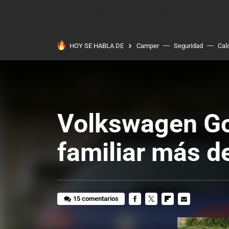
HOY SE HABLA DE
Camper
Seguridad
Cal
Volkswagen Gol
familiar más de
15 comentarios
FACEBOOK
TWITTER
FLIPBOARD
E-
MAIL