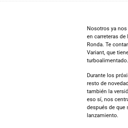
Nosotros ya no
en carreteras de
Ronda. Te contam
Variant, que ti
turboalimentado.
Durante los próx
resto de noveda
también la vers
eso sí, nos cent
después de que 
lanzamiento.