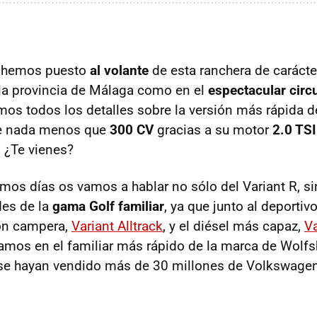
s hemos puesto
al volante
de esta ranchera de carácte
 la provincia de Málaga como en el
espectacular circ
os todos los detalles sobre la versión más rápida d
ene nada menos que
300 CV
gracias a su motor
2.0 TSI
 ¿Te vienes?
imos días os vamos a hablar no sólo del Variant R, s
des de la
gama Golf familiar
, ya que junto al deportiv
ión campera,
Variant Alltrack
, y el diésel más capaz,
V
ramos en el familiar más rápido de la marca de Wolfs
se hayan vendido más de 30 millones de Volkswagen