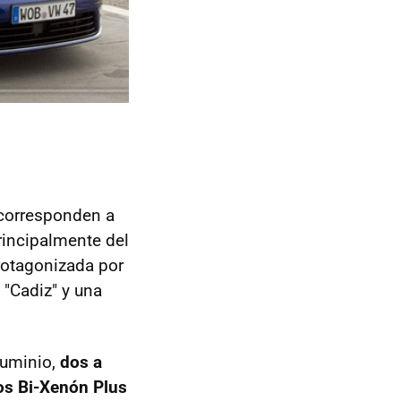
corresponden a
principalmente del
rotagonizada por
 "Cadiz" y una
luminio,
dos a
os Bi-Xenón Plus