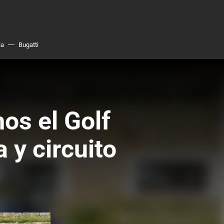
ia
Bugatti
os el Golf
 y circuito