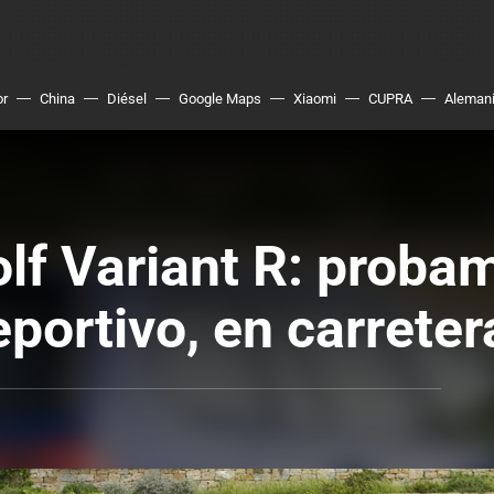
or
China
Diésel
Google Maps
Xiaomi
CUPRA
Aleman
f Variant R: probam
portivo, en carretera