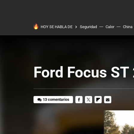
HOY SE HABLA DE
Seguridad
Calor
China
Ford Focus ST 
13 comentarios
FACEBOOK
TWITTER
FLIPBOARD
E-
MAIL