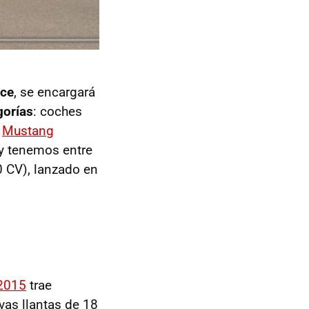
nce
, se encargará
gorías
: coches
l
Mustang
oy tenemos entre
0 CV), lanzado en
2015
trae
as llantas de 18