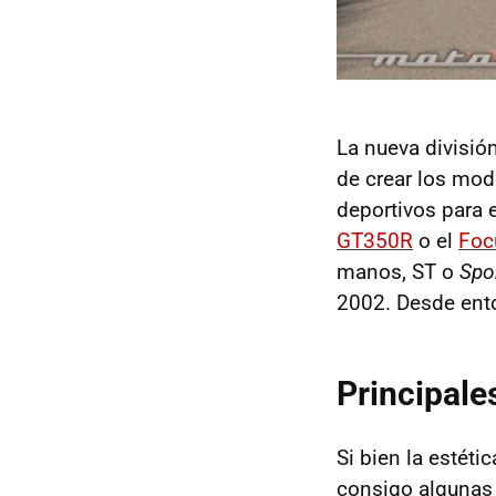
La nueva divisió
de crear los mod
deportivos para 
GT350R
o el
Foc
manos, ST o
Spo
2002. Desde ent
Principale
Si bien la estét
consigo algunas