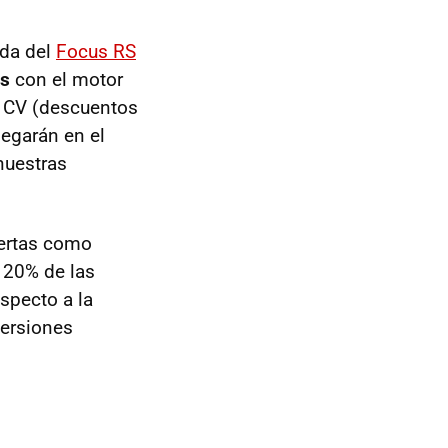
ada del
Focus RS
os
con el motor
5 CV (descuentos
legarán en el
nuestras
uertas como
 20% de las
specto a la
versiones