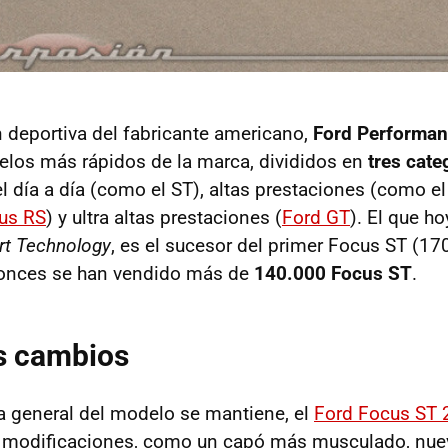
n deportiva del fabricante americano,
Ford Performa
elos más rápidos de la marca, divididos en
tres cate
el día a día (como el ST), altas prestaciones (como e
us RS
) y ultra altas prestaciones (
Ford GT
). El que h
rt Technology
, es el sucesor del primer Focus ST (17
onces se han vendido más de
140.000 Focus ST
.
s cambios
ica general del modelo se mantiene, el
Ford Focus ST 
 modificaciones, como un capó más musculado, nuev