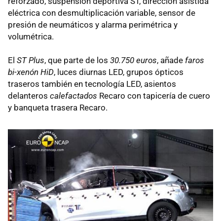
reforzado, suspensión deportiva ST, dirección asistida
eléctrica con desmultiplicación variable, sensor de
presión de neumáticos y alarma perimétrica y
volumétrica.
El
ST Plus
, que parte de los
30.750 euros
, añade
faros
bi-xenón HiD
, luces diurnas LED, grupos ópticos
traseros también en tecnología LED, asientos
delanteros
calefactados
Recaro con tapicería de cuero
y banqueta trasera Recaro.