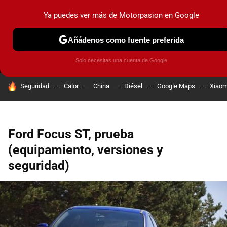
Ya puedes ver más de Motorpasion en Google
MENÚ
NUEVO
Añádenos como fuente preferida
PRUEBAS
COCHES ELÉCTRICOS
OBSERVATORIO
F1
Solo necesitas una cuenta de Google
HOY SE HABLA DE
Seguridad
Calor
China
Diésel
Google Maps
Xiaom
Ford Focus ST, prueba
(equipamiento, versiones y
seguridad)