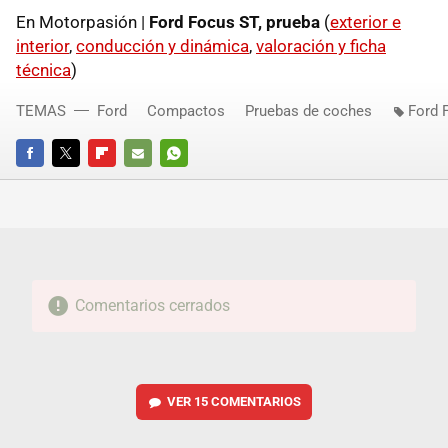
En Motorpasión |
Ford Focus ST, prueba
(
exterior e
interior
,
conducción y dinámica
,
valoración y ficha
técnica
)
TEMAS
Ford
Compactos
Pruebas de coches
Ford 
FACEBOOK
TWITTER
FLIPBOARD
E-
WHATSAPP
MAIL
Comentarios cerrados
VER
15 COMENTARIOS