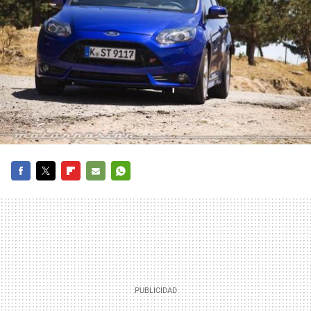
FACEBOOK
TWITTER
FLIPBOARD
E-
WHATSAPP
MAIL