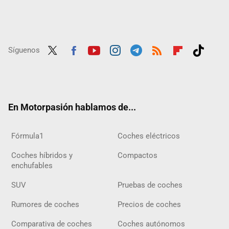
Síguenos
Twit
Fac
Yout
Inst
Tele
RSS
Flip
Tikt
ter
ebo
ube
agra
gra
boar
ok
ok
m
m
d
En Motorpasión hablamos de...
Fórmula1
Coches eléctricos
Coches híbridos y
Compactos
enchufables
SUV
Pruebas de coches
Rumores de coches
Precios de coches
Comparativa de coches
Coches autónomos