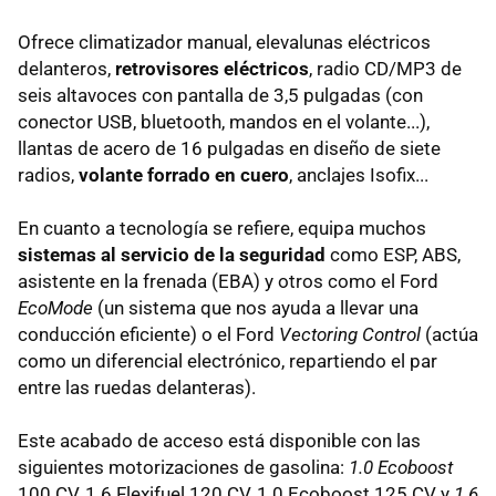
Ofrece climatizador manual, elevalunas eléctricos
delanteros,
retrovisores eléctricos
, radio CD/MP3 de
seis altavoces con pantalla de 3,5 pulgadas (con
conector USB, bluetooth, mandos en el volante...),
llantas de acero de 16 pulgadas en diseño de siete
radios,
volante forrado en cuero
, anclajes Isofix...
En cuanto a tecnología se refiere, equipa muchos
sistemas al servicio de la seguridad
como ESP, ABS,
asistente en la frenada (EBA) y otros como el Ford
EcoMode
(un sistema que nos ayuda a llevar una
conducción eficiente) o el Ford
Vectoring Control
(actúa
como un diferencial electrónico, repartiendo el par
entre las ruedas delanteras).
Este acabado de acceso está disponible con las
siguientes motorizaciones de gasolina:
1.0 Ecoboost
100 CV, 1.6 Flexifuel 120 CV, 1.0 Ecoboost 125 CV y
1.6